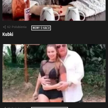
62
Polubienia
MEMY O KACU
Kubki