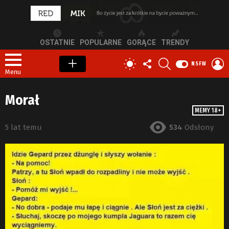
OSTATNIE
POPULARNE
GORĄCE
TRENDY
OBSERWUJ
SZUKAJ
Z
PRZEŁĄCZ
NSFW
NAS
S
SKÓRKĘ
Menu
Morał
MEMY 18+
5 lat temu
534
Odsłony