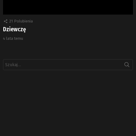
21
Polubienia
Dziewczę
4 lata temu
Szukaj: