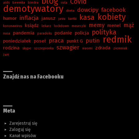
blog
Covid
aids
beemka
biedra
cola
demotywatory
dowcipy
facebook
dieta
kobiety
kasa
inflacja
humor
janusz
jasiu
kartki
memy
mąż
ksiądz
menel
koronawirus
lekarz
lockdown
maseczki
polityka
pandemia
podanie
policja
nasa
paradoks
redmik
praca
putin
poniedziałek
poseł
punkt G
szwagier
rodzina
zdrada
skype
szczepionka
xiaomi
ziemniak
żart
Znajdź nas na Facebooku
Meta
Zarejestruj się
Zaloguj się
Kanał wpisów