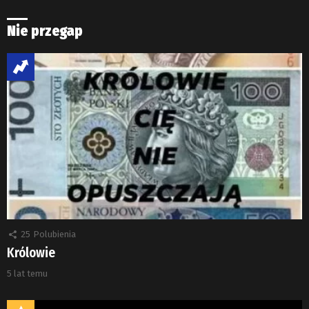
Nie przegap
25
Polubienia
Królowie
5 lat temu