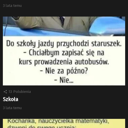
3 lata temu
13
Polubienia
Szkoła
3 lata temu