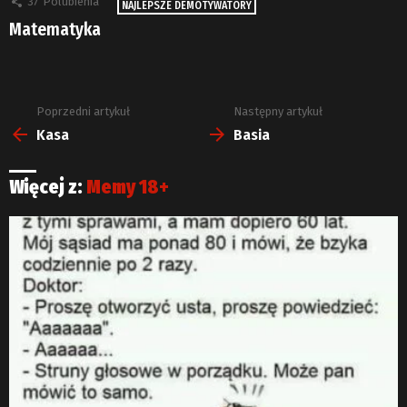
37
Polubienia
NAJLEPSZE DEMOTYWATORY
Matematyka
Poprzedni artykuł
Następny artykuł
Zobacz
więcej
Kasa
Basia
Więcej z:
Memy 18+