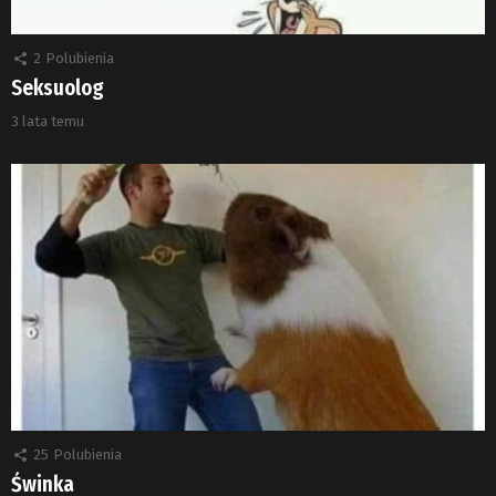
2
Polubienia
Seksuolog
3 lata temu
25
Polubienia
Świnka