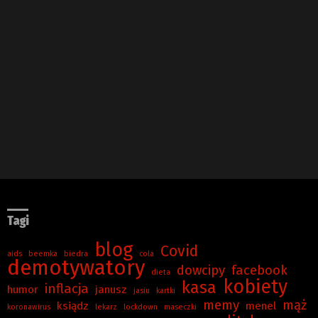
Tagi
blog
Covid
aids
beemka
biedra
cola
demotywatory
dowcipy
facebook
dieta
kobiety
kasa
inflacja
humor
janusz
jasiu
kartki
memy
mąż
ksiądz
menel
koronawirus
lekarz
lockdown
maseczki