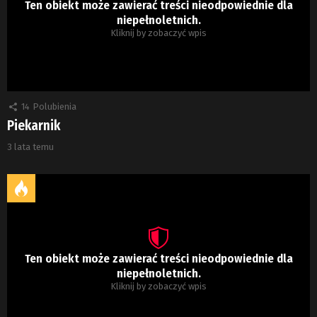
Ten obiekt może zawierać treści nieodpowiednie dla
niepełnoletnich.
Kliknij by zobaczyć wpis
14
Polubienia
Piekarnik
3 lata temu
Ten obiekt może zawierać treści nieodpowiednie dla
niepełnoletnich.
Kliknij by zobaczyć wpis