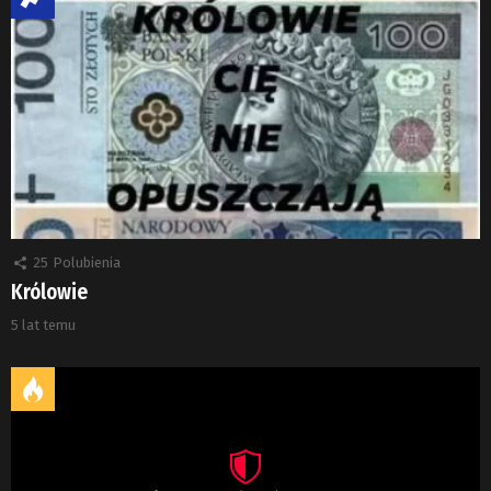
25
Polubienia
Królowie
5 lat temu