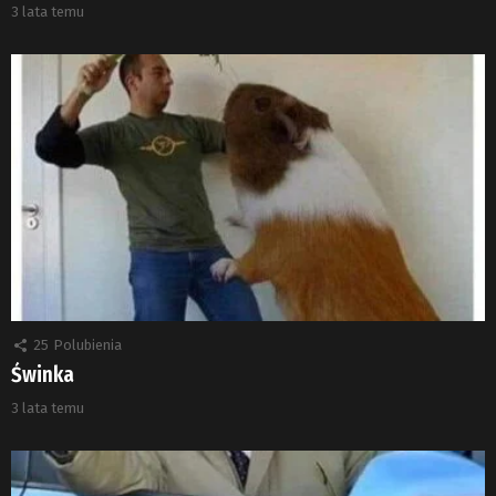
3 lata temu
25
Polubienia
Świnka
3 lata temu