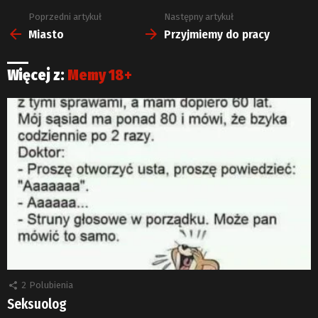
Poprzedni artykuł
Następny artykuł
Zobacz
więcej
Miasto
Przyjmiemy do pracy
Więcej z:
Memy 18+
2
Polubienia
Seksuolog