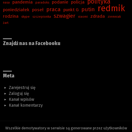
polityka
pandemia
podanie
policja
nasa
paradoks
redmik
praca
putin
poniedziałek
poseł
punkt G
szwagier
rodzina
zdrada
skype
szczepionka
xiaomi
ziemniak
żart
Znajdź nas na Facebooku
Meta
Zarejestruj się
Zaloguj się
Kanał wpisów
Kanał komentarzy
Wszelkie demotywatory w serwisie są generowane przez użytkowników