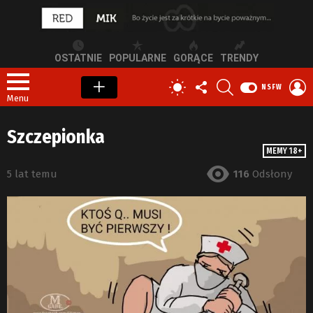
OSTATNIE
POPULARNE
GORĄCE
TRENDY
OBSERWUJ
SZUKAJ
Z
PRZEŁĄCZ
NSFW
NAS
S
SKÓRKĘ
Menu
Szczepionka
MEMY 18+
5 lat temu
116
Odsłony