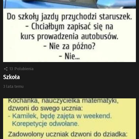
13
Polubienia
Szkoła
3 lata temu