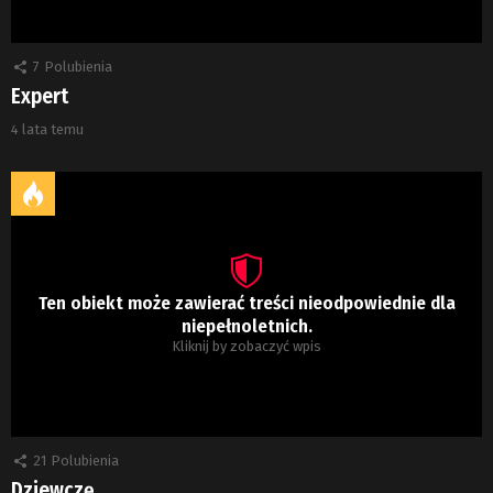
7
Polubienia
Expert
4 lata temu
Ten obiekt może zawierać treści nieodpowiednie dla
niepełnoletnich.
Kliknij by zobaczyć wpis
21
Polubienia
Dziewczę