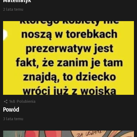
Matematyk
2 lata temu
148
Polubienia
Powód
3 lata temu