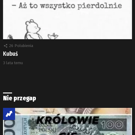
26
Polubienia
Kubuś
3 lata temu
Nie przegap