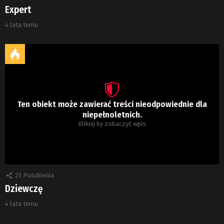
Expert
4 lata temu
Ten obiekt może zawierać treści nieodpowiednie dla
niepełnoletnich.
Kliknij by zobaczyć wpis
21
Polubienia
Dziewczę
4 lata temu