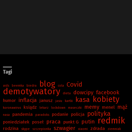
Tagi
blog
Covid
aids
beemka
biedra
cola
demotywatory
dowcipy
facebook
dieta
kobiety
kasa
inflacja
humor
janusz
jasiu
kartki
memy
mąż
ksiądz
menel
koronawirus
lekarz
lockdown
maseczki
polityka
pandemia
podanie
policja
nasa
paradoks
redmik
praca
putin
poniedziałek
poseł
punkt G
szwagier
rodzina
zdrada
skype
szczepionka
xiaomi
ziemniak