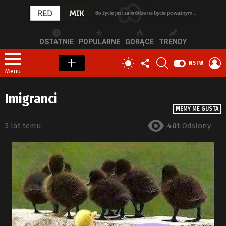
OSTATNIE
POPULARNE
GORĄCE
TRENDY
OBSERWUJ
SZUKAJ
Z
PRZEŁĄCZ
NSFW
NAS
S
SKÓRKĘ
Menu
Imigranci
MEMY ME GUSTA
5 lat temu
401
Odsłony