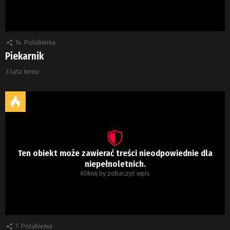
14
Polubienia
Piekarnik
3 lata temu
Ten obiekt może zawierać treści nieodpowiednie dla
niepełnoletnich.
Kliknij by zobaczyć wpis
7
Polubienia