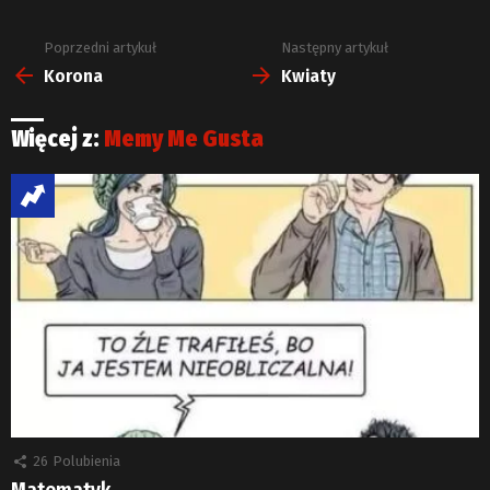
Poprzedni artykuł
Następny artykuł
Zobacz
więcej
Korona
Kwiaty
Więcej z:
Memy Me Gusta
26
Polubienia