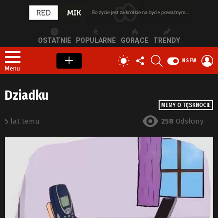
OSTATNIE
POPULARNE
GORĄCE
TRENDY
OBSERWUJ
SZUKAJ
Z
PRZEŁĄCZ
NSFW
NAS
S
SKÓRKĘ
Menu
Dziadku
MEMY O TĘSKNOCIE
5 lat temu
258
Odsłony