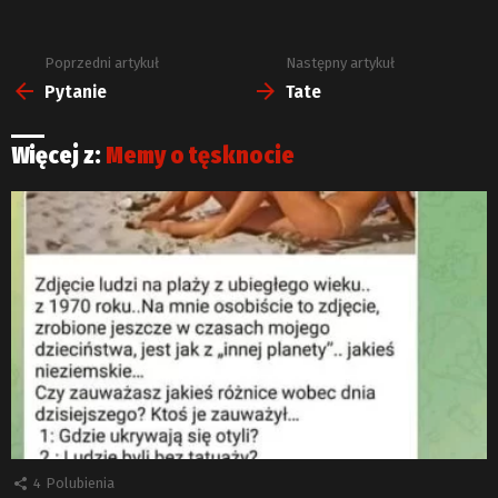
Poprzedni artykuł
Następny artykuł
Zobacz
więcej
Pytanie
Tate
Więcej z:
Memy o tęsknocie
4
Polubienia