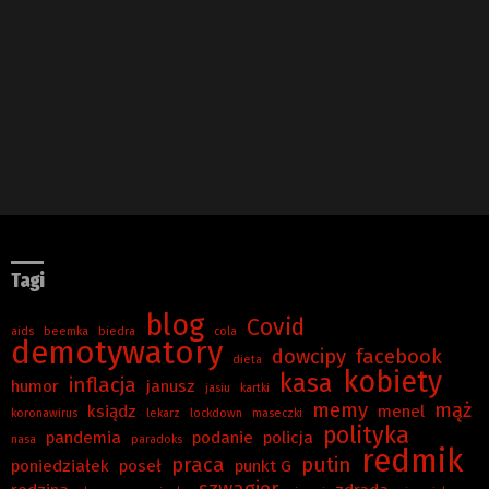
Tagi
blog
Covid
aids
beemka
biedra
cola
demotywatory
dowcipy
facebook
dieta
kobiety
kasa
inflacja
humor
janusz
jasiu
kartki
memy
mąż
ksiądz
menel
koronawirus
lekarz
lockdown
maseczki
polityka
pandemia
podanie
policja
nasa
paradoks
redmik
praca
putin
poniedziałek
poseł
punkt G
szwagier