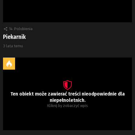
14
Polubienia
Piekarnik
3 lata temu
Ten obiekt może zawierać treści nieodpowiednie dla
niepełnoletnich.
Kliknij by zobaczyć wpis