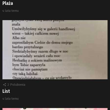
Plaża
4 lata temu
2
Polubienia
List
4 lata temu