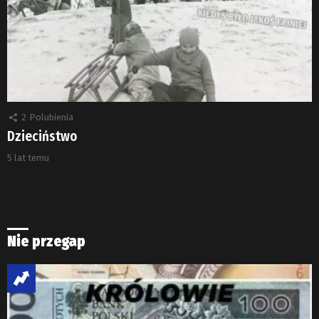
2
Polubienia
Dzieciństwo
5 lat temu
Nie przegap