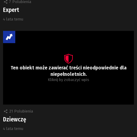
7
Polubienia
Expert
4 lata temu
Ten obiekt może zawierać treści nieodpowiednie dla
niepełnoletnich.
Kliknij by zobaczyć wpis
21
Polubienia
Dziewczę
4 lata temu