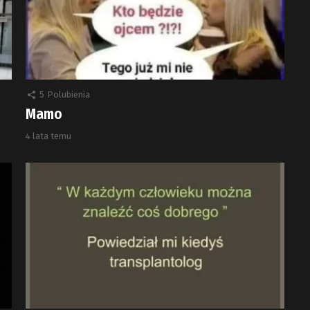
5
Polubienia
Mamo
4 lata temu