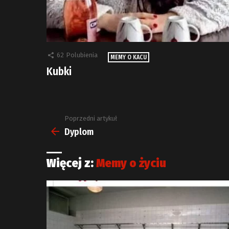
62
Polubienia
MEMY O KACU
Kubki
Poprzedni artykuł
Zobacz
więcej
Dyplom
Więcej z:
Memy o życiu