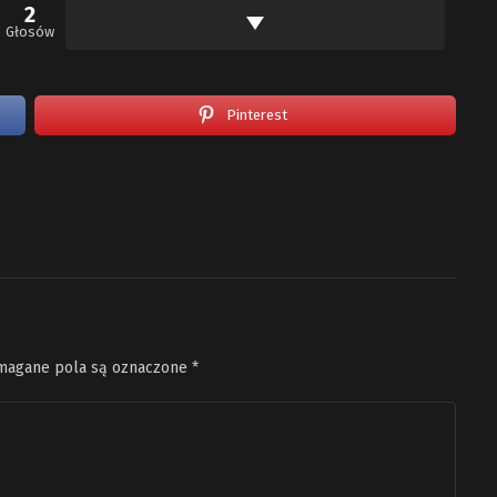
2
Głosów
Pinterest
agane pola są oznaczone
*