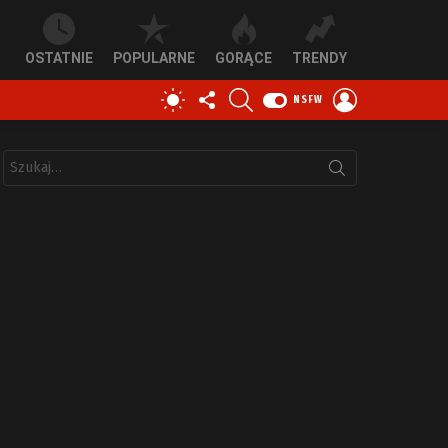
OSTATNIE
POPULARNE
GORĄCE
TRENDY
OBSERWUJ
SZUKAJ
ZALOGUJ
PRZEŁĄCZ
NSFW
NAS
SIĘ
SKÓRKĘ
Szukaj: