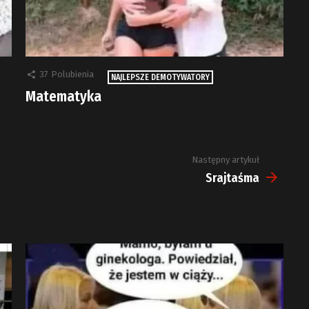
37
Polubienia
NAJLEPSZE DEMOTYWATORY
Matematyka
Następny artykuł
Srajtaśma