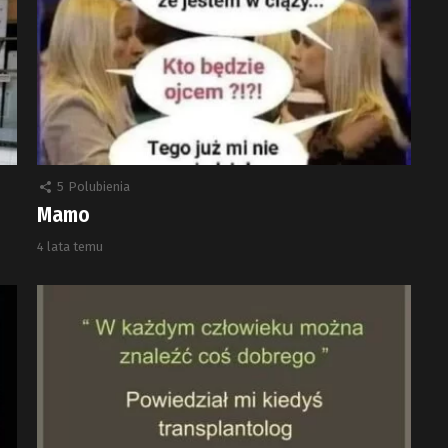
5
Polubienia
Mamo
4 lata temu