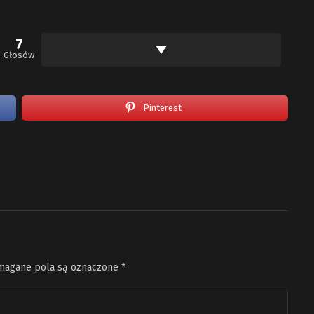
7
Głosów
Pinterest
agane pola są oznaczone
*