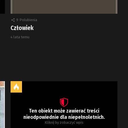
9
Polubienia
Człowiek
4 lata temu
Ten obiekt może zawierać treści
nieodpowiednie dla niepełnoletnich.
Kliknij by zobaczyć wpis