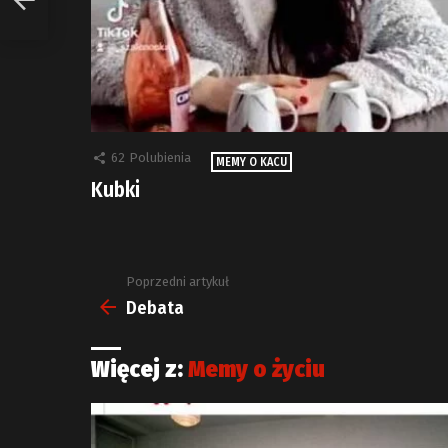
62
Polubienia
MEMY O KACU
Kubki
Poprzedni artykuł
Zobacz
więcej
Debata
Więcej z:
Memy o życiu