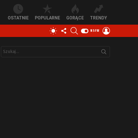
OSTATNIE
POPULARNE
GORĄCE
TRENDY
OBSERWUJ
SZUKAJ
ZALOGUJ
PRZEŁĄCZ
NSFW
NAS
SIĘ
SKÓRKĘ
Szukaj: