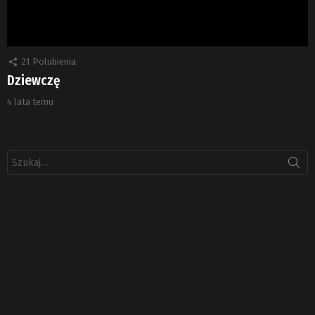
21
Polubienia
Dziewczę
4 lata temu
Szukaj: