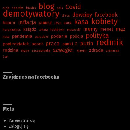
blog
Covid
aids
beemka
biedra
cola
demotywatory
dowcipy
facebook
dieta
kobiety
kasa
inflacja
humor
janusz
jasiu
kartki
memy
mąż
ksiądz
menel
koronawirus
lekarz
lockdown
maseczki
polityka
pandemia
podanie
policja
nasa
paradoks
redmik
praca
putin
poniedziałek
poseł
punkt G
szwagier
rodzina
zdrada
skype
szczepionka
xiaomi
ziemniak
żart
Znajdź nas na Facebooku
Meta
Zarejestruj się
Zaloguj się