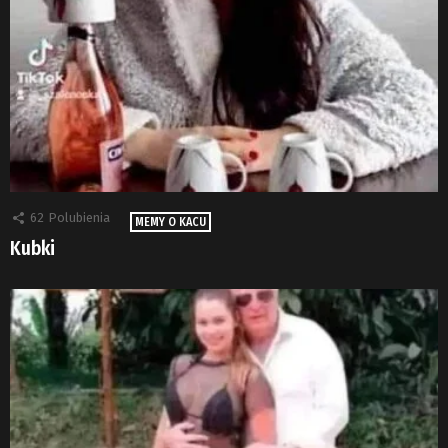
62
Polubienia
MEMY O KACU
Kubki