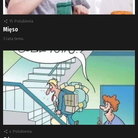
15
Polubienia
Mięso
3 lata temu
4
Polubienia