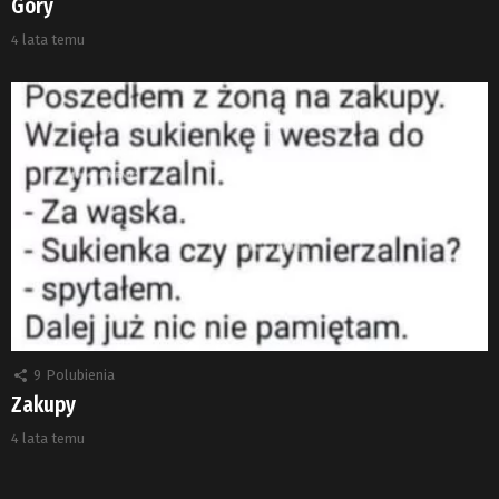
Góry
4 lata temu
9
Polubienia
Zakupy
4 lata temu