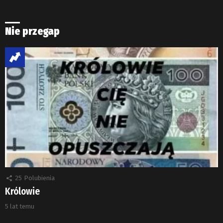
Nie przegap
25
Polubienia
Królowie
5 lat temu