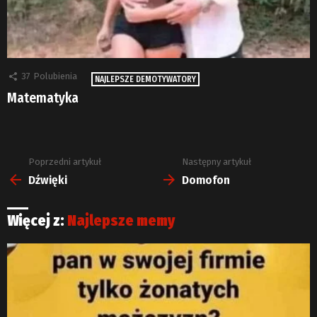
37
Polubienia
NAJLEPSZE DEMOTYWATORY
Matematyka
Poprzedni artykuł
Następny artykuł
Zobacz
więcej
Dźwięki
Domofon
Więcej z:
Najlepsze memy