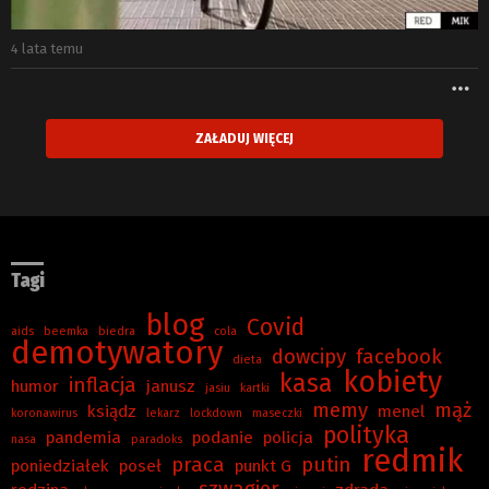
4 lata temu
W
ZAŁADUJ WIĘCEJ
Tagi
blog
Covid
aids
beemka
biedra
cola
demotywatory
dowcipy
facebook
dieta
kobiety
kasa
inflacja
humor
janusz
jasiu
kartki
memy
mąż
ksiądz
menel
koronawirus
lekarz
lockdown
maseczki
polityka
pandemia
podanie
policja
nasa
paradoks
redmik
praca
putin
poniedziałek
poseł
punkt G