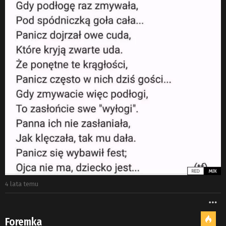
4 lata temu
W
Foremka