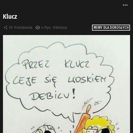
W
Klucz
10
Polubienia
4.1tys.
Odsłony
MEMY DLA DOROSŁYCH