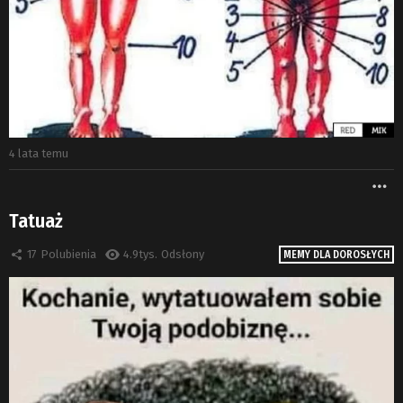
4 lata temu
W
Tatuaż
17
Polubienia
4.9tys.
Odsłony
MEMY DLA DOROSŁYCH