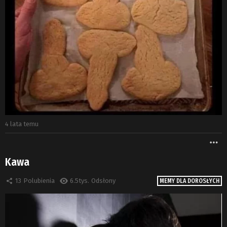
4 lata temu
W
Kawa
13
Polubienia
6.5tys.
Odsłony
MEMY DLA DOROSŁYCH