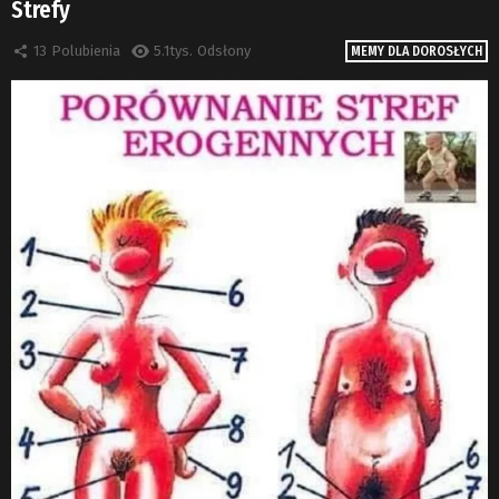
Strefy
13
Polubienia
5.1tys.
Odsłony
MEMY DLA DOROSŁYCH