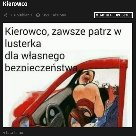
Kierowco
17
Polubienia
6tys.
Odsłony
MEMY DLA DOROSŁYCH
4 lata temu