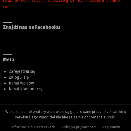
szwagier
rodzina
zdrada
skype
szczepionka
xiaomi
ziemniak
żart
Znajdź nas na Facebooku
Meta
Zarejestruj się
Zaloguj się
Kanał wpisów
Kanał komentarzy
Wszelkie demotywatory w serwisie są generowane przez użytkowników
serwisu i jego właściciel nie bierze za nie odpowiedzialności.
Informacja o ciasteczkach
Polityka prywatności
Regulamin