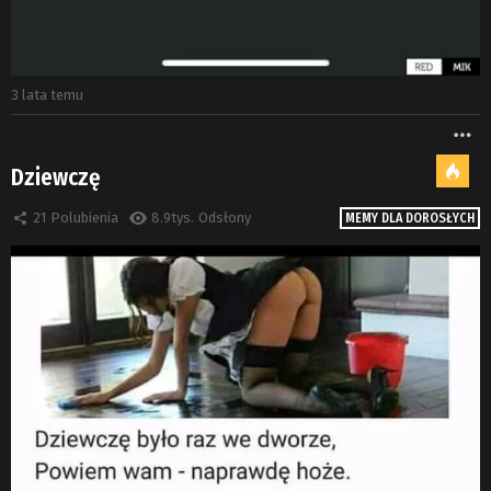
3 lata temu
W
Dziewczę
21
Polubienia
8.9tys.
Odsłony
MEMY DLA DOROSŁYCH