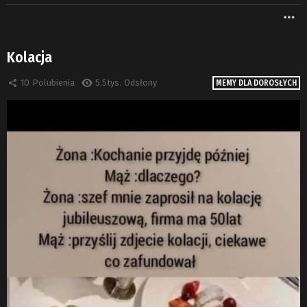
W
Kolacja
10
Polubienia
5.5tys.
Odsłony
MEMY DLA DOROSŁYCH