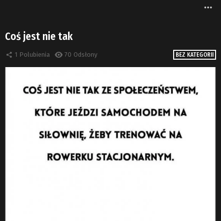
W
Coś jest nie tak
1
Polubienia
70
Odsłony
BEZ KATEGORII