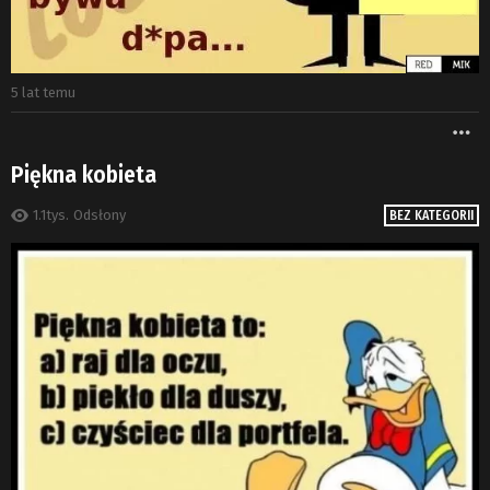
5 lat temu
W
Piękna kobieta
1.1tys.
Odsłony
BEZ KATEGORII