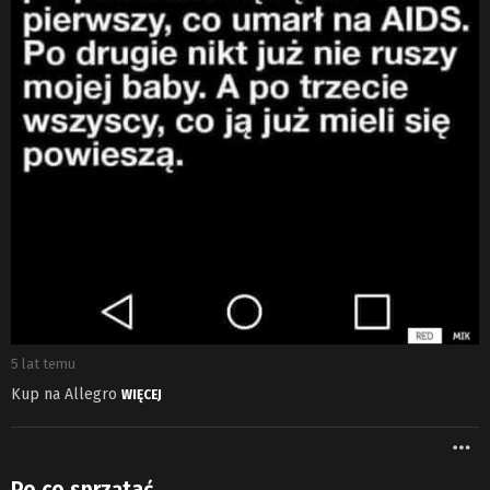
5 lat temu
Kup na Allegro
WIĘCEJ
W