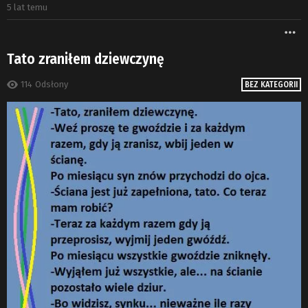
5 lat temu
W
Tato zraniłem dziewczynę
114
Odsłony
BEZ KATEGORII