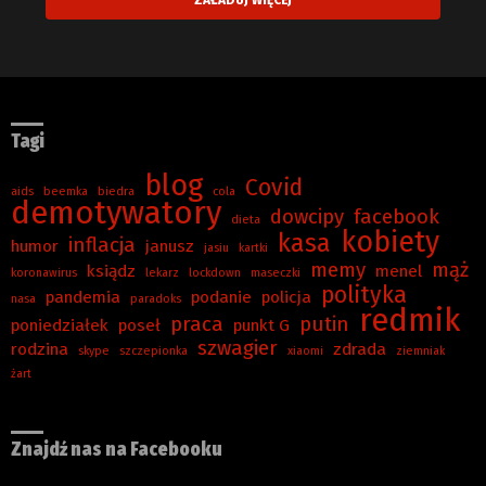
Tagi
blog
Covid
aids
beemka
biedra
cola
demotywatory
dowcipy
facebook
dieta
kobiety
kasa
inflacja
humor
janusz
jasiu
kartki
memy
mąż
ksiądz
menel
koronawirus
lekarz
lockdown
maseczki
polityka
pandemia
podanie
policja
nasa
paradoks
redmik
praca
putin
poniedziałek
poseł
punkt G
szwagier
rodzina
zdrada
skype
szczepionka
xiaomi
ziemniak
żart
Znajdź nas na Facebooku