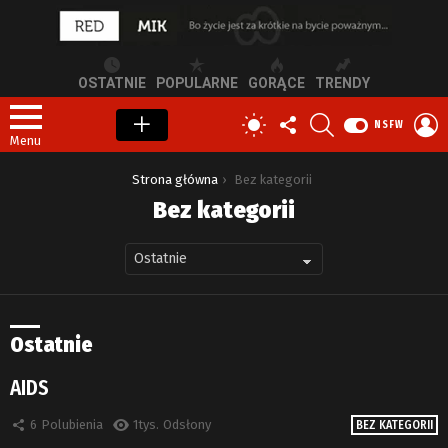
OSTATNIE
POPULARNE
GORĄCE
TRENDY
OBSERWUJ
SZUKAJ
Z
PRZEŁĄCZ
NSFW
NAS
S
SKÓRKĘ
Menu
Jesteś tutaj:
Strona główna
Bez kategorii
Bez kategorii
Ostatnie
AIDS
6
Polubienia
1tys.
Odsłony
BEZ KATEGORII