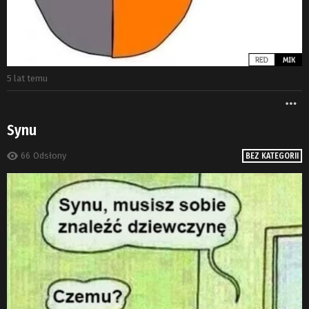
5 lat temu
W
Synu
66
Odsłony
BEZ KATEGORII