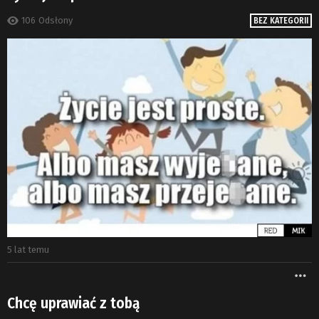
106
Odsłony
BEZ KATEGORII
5 lat temu
W
Chcę uprawiać z tobą