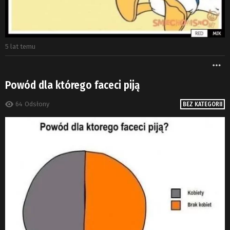
5 lat temu
W
Powód dla którego faceci piją
64
Odsłony
BEZ KATEGORII