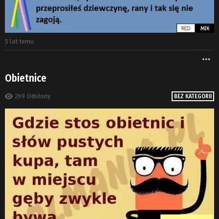
5 lat temu
W
Obietnice
269
Odsłony
BEZ KATEGORII