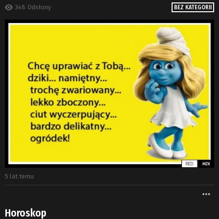
348
Odsłony
BEZ KATEGORII
5 lat temu
W
Horoskop