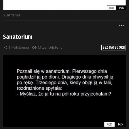
5 lat temu
W
Sanatorium
1
Polubienia
1.1tys.
Odsłony
BEZ KATEGORII