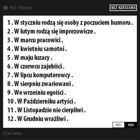
963
Odsłony
BEZ KATEGORII
5 lat temu