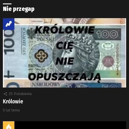
Nie przegap
25
Polubienia
Królowie
5 lat temu