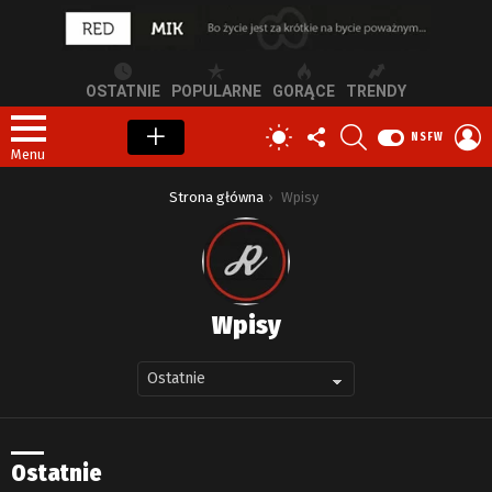
OSTATNIE
POPULARNE
GORĄCE
TRENDY
OBSERWUJ
SZUKAJ
Z
PRZEŁĄCZ
NSFW
NAS
S
SKÓRKĘ
Menu
Jesteś tutaj:
Strona główna
Wpisy
Wpisy
Ostatnie