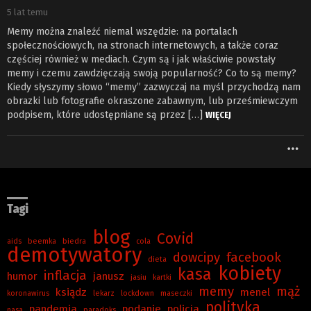
5 lat temu
Memy można znaleźć niemal wszędzie: na portalach
społecznościowych, na stronach internetowych, a także coraz
częściej również w mediach. Czym są i jak właściwie powstały
memy i czemu zawdzięczają swoją popularność? Co to są memy?
Kiedy słyszymy słowo “memy” zazwyczaj na myśl przychodzą nam
obrazki lub fotografie okraszone zabawnym, lub prześmiewczym
podpisem, które udostępniane są przez […]
WIĘCEJ
W
Tagi
blog
Covid
aids
beemka
biedra
cola
demotywatory
dowcipy
facebook
dieta
kobiety
kasa
inflacja
humor
janusz
jasiu
kartki
memy
mąż
ksiądz
menel
koronawirus
lekarz
lockdown
maseczki
polityka
pandemia
podanie
policja
nasa
paradoks