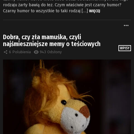
rodzaju żarty bawią do łez. Czym właściwie jest czarny humor?
Czarny humor to wszystkie to taki rodzaj […]
WIĘCEJ
W
Dobra, czy zła mamuśka, czyli
najśmieszniejsze memy o teściowych
WPISY
6
Polubienia
943
Odsłony