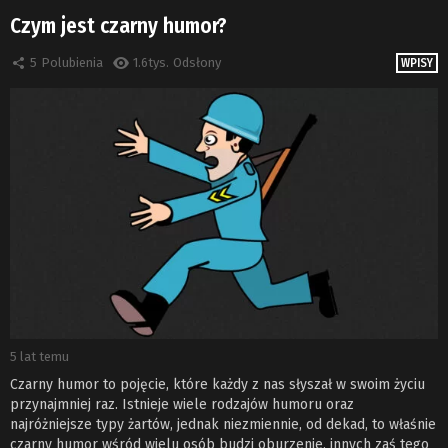
Czym jest czarny humor?
5
Polubienia
1.6tys.
Odsłony
WPISY
5 lat temu
Czarny humor to pojęcie, które każdy z nas słyszał w swoim życiu
przynajmniej raz. Istnieje wiele rodzajów humoru oraz
najróżniejsze typy żartów, jednak niezmiennie, od dekad, to właśnie
czarny humor wśród wielu osób budzi oburzenie, innych zaś tego