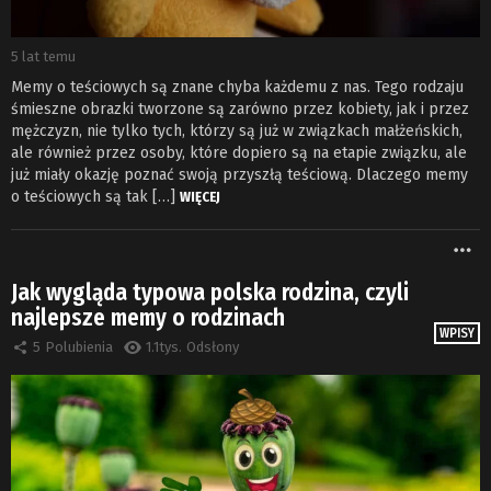
5 lat temu
Memy o teściowych są znane chyba każdemu z nas. Tego rodzaju
śmieszne obrazki tworzone są zarówno przez kobiety, jak i przez
mężczyzn, nie tylko tych, którzy są już w związkach małżeńskich,
ale również przez osoby, które dopiero są na etapie związku, ale
już miały okazję poznać swoją przyszłą teściową. Dlaczego memy
o teściowych są tak […]
WIĘCEJ
W
Jak wygląda typowa polska rodzina, czyli
najlepsze memy o rodzinach
WPISY
5
Polubienia
1.1tys.
Odsłony