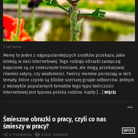
5 lat temu
Memy to jeden z najpopularniejszych środków przekazu, jakie
istnieją w sieci internetowej. Tego rodzaju obrazki zazwyczaj
kojarzone są ze śmiesznymi treściami, ale mogą przekazywać
również satyrę, czy wiadomości. Twórcy memów poruszają w nich
tematy, które często są bliskie szerszej grupie odbiorców. Jednym
z niezwykle popularnych tematów tego typu twórczości
internetowej jest typowa polska rodzina. Każdy […]
WIĘCEJ
W
Śmieszne obrazki o pracy, czyli co nas
śmieszy w pracy?
WPISY
4
Polubienia
2.1tys.
Odsłony