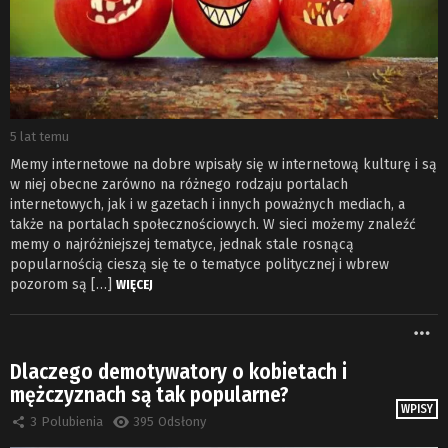
5 lat temu
Memy internetowe na dobre wpisały się w internetową kulturę i są
w niej obecne zarówno na różnego rodzaju portalach
internetowych, jak i w gazetach i innych poważnych mediach, a
także na portalach społecznościowych. W sieci możemy znaleźć
memy o najróżniejszej tematyce, jednak stale rosnącą
popularnością cieszą się te o tematyce politycznej i wbrew
pozorom są […]
WIĘCEJ
W
Dlaczego demotywatory o kobietach i
mężczyznach są tak popularne?
WPISY
3
Polubienia
395
Odsłony