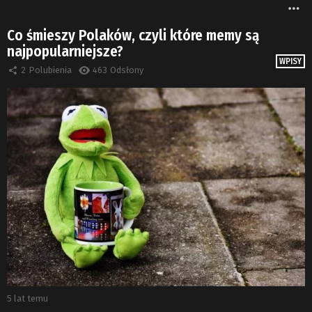
W
Co śmieszy Polaków, czyli które memy są
najpopularniejsze?
WPISY
2
Polubienia
463
Odsłony
5 lat temu