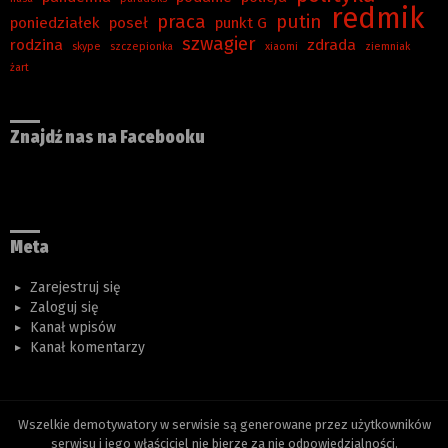
redmik
praca
putin
poniedziałek
poseł
punkt G
szwagier
rodzina
zdrada
skype
szczepionka
xiaomi
ziemniak
żart
Znajdź nas na Facebooku
Meta
Zarejestruj się
Zaloguj się
Kanał wpisów
Kanał komentarzy
Wszelkie demotywatory w serwisie są generowane przez użytkowników
serwisu i jego właściciel nie bierze za nie odpowiedzialności.