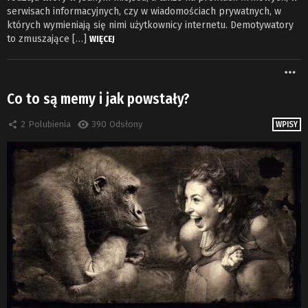
serwisach informacyjnych, czy w wiadomościach prywatnych, w
których wymieniają się nimi użytkownicy internetu. Demotywatory
to zmuszające […]
WIĘCEJ
W
Co to są memy i jak powstały?
2
Polubienia
390
Odsłony
WPISY