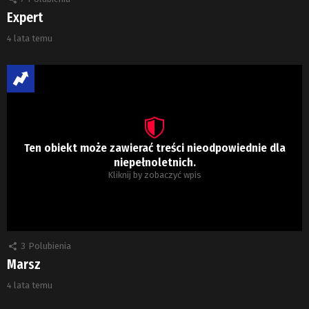
Expert
4 lata temu
Ten obiekt może zawierać treści nieodpowiednie dla
niepełnoletnich.
Kliknij by zobaczyć wpis
3
Polubienia
Marsz
4 lata temu