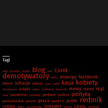
Tagi
blog
Covid
aids
beemka
biedra
cola
demotywatory
dowcipy
facebook
dieta
kobiety
kasa
inflacja
humor
janusz
jasiu
kartki
memy
mąż
ksiądz
menel
koronawirus
lekarz
lockdown
maseczki
polityka
pandemia
podanie
policja
nasa
paradoks
redmik
praca
putin
poniedziałek
poseł
punkt G
szwagier
rodzina
zdrada
skype
szczepionka
xiaomi
ziemniak