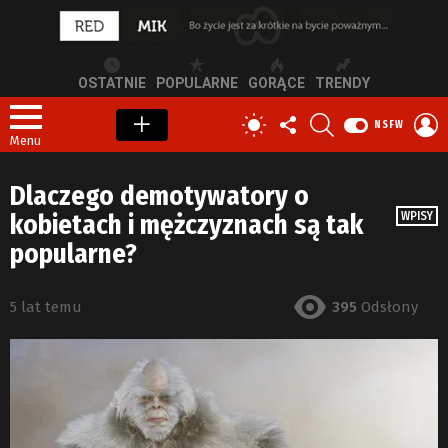
OSTATNIE
POPULARNE
GORĄCE
TRENDY
OBSERWUJ
SZUKAJ
Z
PRZEŁĄCZ
NSFW
NAS
S
SKÓRKĘ
Menu
Dlaczego demotywatory o
kobietach i mężczyznach są tak
WPISY
popularne?
5 lat temu
395
Odsłony