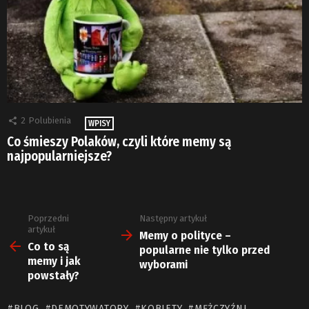
2
Polubienia
WPISY
Co śmieszy Polaków, czyli które memy są
najpopularniejsze?
Poprzedni
Następny artykuł
Zobacz
artykuł
więcej
Memy o polityce –
Co to są
popularne nie tylko przed
memy i jak
wyborami
powstały?
BLOG
DEMOTYWATORY
KOBIETY
MĘŻCZYŹNI