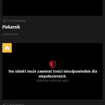
14
Polubienia
Piekarnik
3 lata temu
Ten obiekt może zawierać treści nieodpowiednie dla
niepełnoletnich.
Kliknij by zobaczyć wpis
7
Polubienia