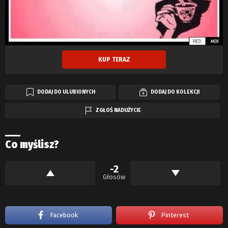
KUP TERAZ
DODAJ DO ULUBIONYCH
DODAJ DO KOLEKCJI
ZGŁOŚ NADUŻYCIE
Co myślisz?
-2
Głosów
Facebook
Pinterest