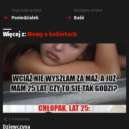
Poprzedni artykuł
Następny artykuł
Zobacz
więcej
Poniedziałek
Baśń
Więcej z:
Memy o kobietach
2
Polubienia
Dziewczyna