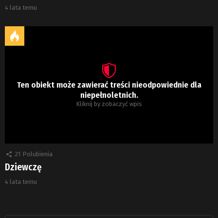
4 lata temu
Ten obiekt może zawierać treści nieodpowiednie dla
niepełnoletnich.
Kliknij by zobaczyć wpis
21
Polubienia
Dziewczę
4 lata temu