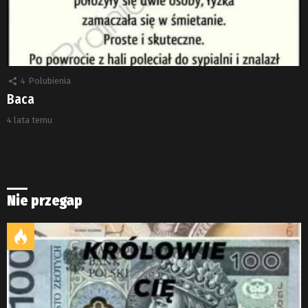
4
Polubienia
Baca
4 lata temu
Nie przegap