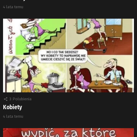
4 lata temu
3
Polubienia
Kobiety
4 lata temu