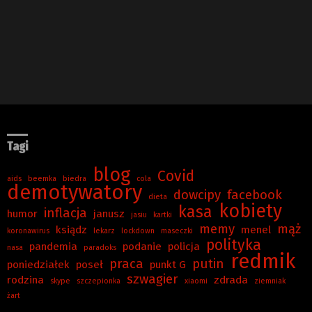
Tagi
blog
Covid
aids
beemka
biedra
cola
demotywatory
dowcipy
facebook
dieta
kobiety
kasa
inflacja
humor
janusz
jasiu
kartki
memy
mąż
ksiądz
menel
koronawirus
lekarz
lockdown
maseczki
polityka
pandemia
podanie
policja
nasa
paradoks
redmik
praca
putin
poniedziałek
poseł
punkt G
szwagier
rodzina
zdrada
skype
szczepionka
xiaomi
ziemniak
żart