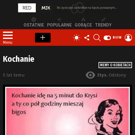
OSTATNIE
POPULARNE
GORĄCE
TRENDY
OBSERWUJ
SZUKAJ
Z
PRZEŁĄCZ
NSFW
NAS
S
SKÓRKĘ
Menu
Kochanie
MEMY O KOBIETACH
5 lat temu
3tys.
Odsłony