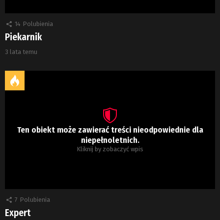
14
Polubienia
Piekarnik
3 lata temu
Ten obiekt może zawierać treści nieodpowiednie dla
niepełnoletnich.
Kliknij by zobaczyć wpis
7
Polubienia
Expert