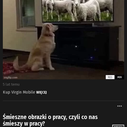
5 lat temu
Kup Virgin Mobile
WIĘCEJ
W
Śmieszne obrazki o pracy, czyli co nas
śmieszy w pracy?