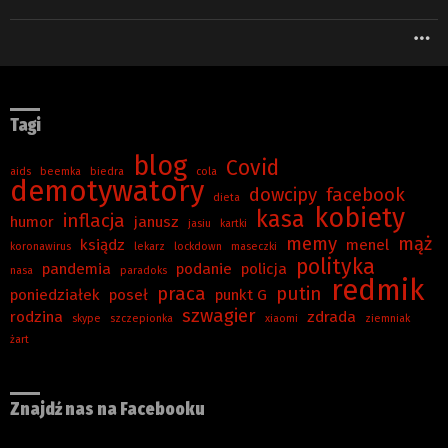
W
Tagi
blog
Covid
aids
beemka
biedra
cola
demotywatory
dowcipy
facebook
dieta
kobiety
kasa
inflacja
humor
janusz
jasiu
kartki
memy
mąż
ksiądz
menel
koronawirus
lekarz
lockdown
maseczki
polityka
pandemia
podanie
policja
nasa
paradoks
redmik
praca
putin
poniedziałek
poseł
punkt G
szwagier
rodzina
zdrada
skype
szczepionka
xiaomi
ziemniak
żart
Znajdź nas na Facebooku