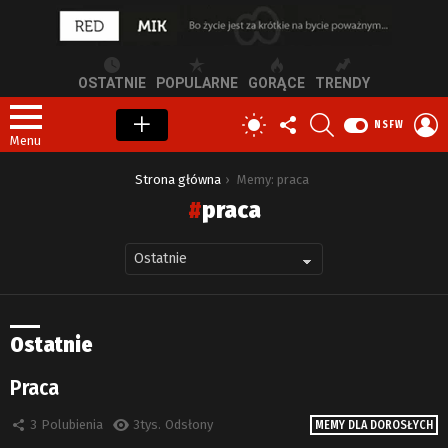
OSTATNIE
POPULARNE
GORĄCE
TRENDY
OBSERWUJ
SZUKAJ
Z
PRZEŁĄCZ
NSFW
NAS
S
SKÓRKĘ
Menu
Jesteś tutaj:
Strona główna
Memy: praca
praca
Ostatnie
Praca
3
Polubienia
3tys.
Odsłony
MEMY DLA DOROSŁYCH