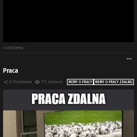
4 lata temu
W
Praca
8
Polubienia
772
Odsłony
MEMY O PRACY
MEMY O PRACY ZDALNEJ