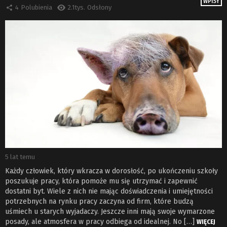
WPISY
4
Polubienia
2.1tys.
Odsłony
5 lat temu
Każdy człowiek, który wkracza w dorosłość, po ukończeniu szkoły
poszukuje pracy, która pomoże mu się utrzymać i zapewnić
dostatni byt. Wiele z nich nie mając doświadczenia i umiejętności
potrzebnych na rynku pracy zaczyna od firm, które budzą
uśmiech u starych wyjadaczy. Jeszcze inni mają swoje wymarzone
posady, ale atmosfera w pracy odbiega od idealnej. No […]
WIĘCEJ