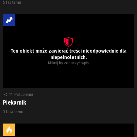
5 lat temu
Ten obiekt może zawierać treści nieodpowiednie dla
niepełnoletnich.
Kliknij by zobaczyć wpis
14
Polubienia
Piekarnik
3 lata temu