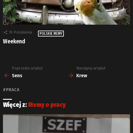
19
Polubienia
POLSKIE MEMY
Weekend
Poprzedni artykuł
Następny artykuł
Zobacz
więcej
Sens
Krew
PRACA
Więcej z:
Memy o pracy