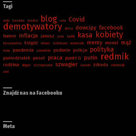
Tagi
blog
Covid
aids
beemka
biedra
cola
demotywatory
dowcipy
facebook
dieta
kobiety
kasa
inflacja
humor
janusz
jasiu
kartki
memy
mąż
ksiądz
menel
koronawirus
lekarz
lockdown
maseczki
polityka
pandemia
podanie
policja
nasa
paradoks
redmik
praca
putin
poniedziałek
poseł
punkt G
szwagier
rodzina
zdrada
skype
szczepionka
xiaomi
ziemniak
żart
Znajdź nas na Facebooku
Meta