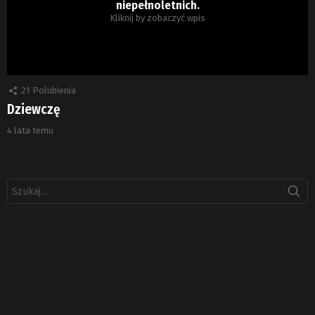
niepełnoletnich.
Kliknij by zobaczyć wpis
21
Polubienia
Dziewczę
4 lata temu
Szukaj: