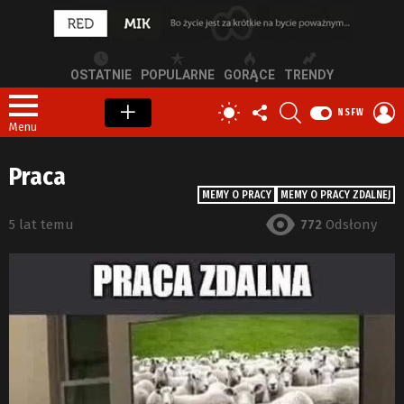
OSTATNIE
POPULARNE
GORĄCE
TRENDY
OBSERWUJ
SZUKAJ
Z
PRZEŁĄCZ
NSFW
NAS
S
SKÓRKĘ
Menu
Praca
MEMY O PRACY
MEMY O PRACY ZDALNEJ
5 lat temu
772
Odsłony