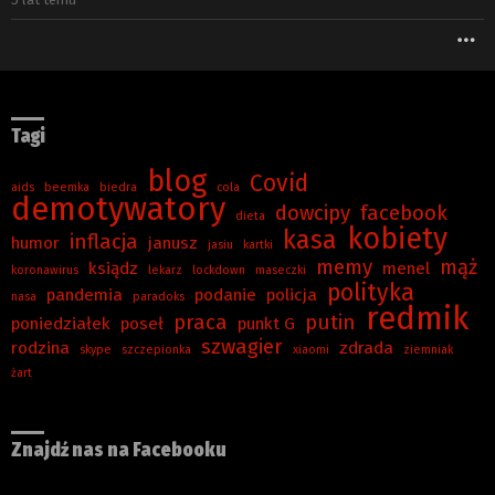
W
Tagi
blog
Covid
aids
beemka
biedra
cola
demotywatory
dowcipy
facebook
dieta
kobiety
kasa
inflacja
humor
janusz
jasiu
kartki
memy
mąż
ksiądz
menel
koronawirus
lekarz
lockdown
maseczki
polityka
pandemia
podanie
policja
nasa
paradoks
redmik
praca
putin
poniedziałek
poseł
punkt G
szwagier
rodzina
zdrada
skype
szczepionka
xiaomi
ziemniak
żart
Znajdź nas na Facebooku