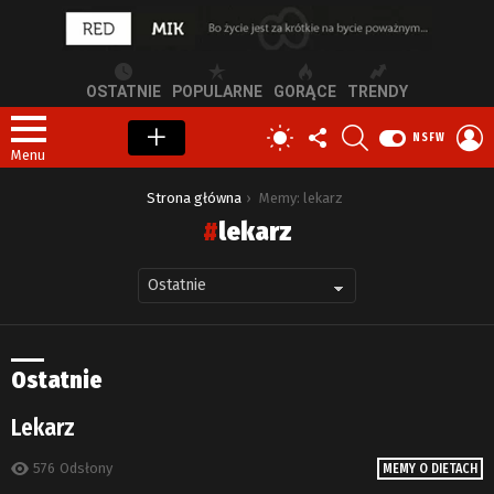
OSTATNIE
POPULARNE
GORĄCE
TRENDY
OBSERWUJ
SZUKAJ
Z
PRZEŁĄCZ
NSFW
NAS
S
SKÓRKĘ
Menu
Jesteś tutaj:
Strona główna
Memy: lekarz
lekarz
Ostatnie
Lekarz
576
Odsłony
MEMY O DIETACH