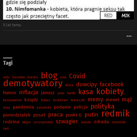
5 lat temu
W
Tagi
blog
Covid
aids
beemka
biedra
cola
demotywatory
dowcipy
facebook
dieta
kobiety
kasa
inflacja
humor
janusz
jasiu
kartki
memy
mąż
ksiądz
menel
koronawirus
lekarz
lockdown
maseczki
polityka
pandemia
podanie
policja
nasa
paradoks
redmik
praca
putin
poniedziałek
poseł
punkt G
szwagier
rodzina
zdrada
skype
szczepionka
xiaomi
ziemniak
żart