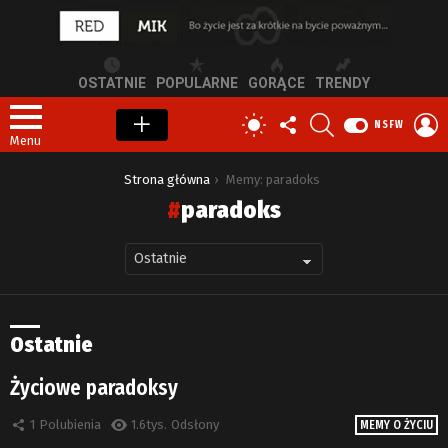
OSTATNIE
POPULARNE
GORĄCE
TRENDY
OBSERWUJ
SZUKAJ
Z
PRZEŁĄCZ
NSFW
NAS
S
SKÓRKĘ
Menu
Jesteś tutaj:
Strona główna
Memy: paradoks
paradoks
Ostatnie
Życiowe paradoksy
1
Polubienia
1.6tys.
Odsłony
MEMY O ŻYCIU