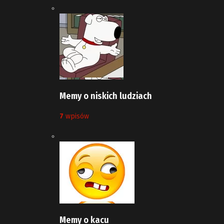
Memy o niskich ludziach
7
wpisów
Memy o kacu