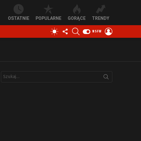
OSTATNIE
POPULARNE
GORĄCE
TRENDY
OBSERWUJ
SZUKAJ
ZALOGUJ
PRZEŁĄCZ
NSFW
NAS
SIĘ
SKÓRKĘ
Szukaj: