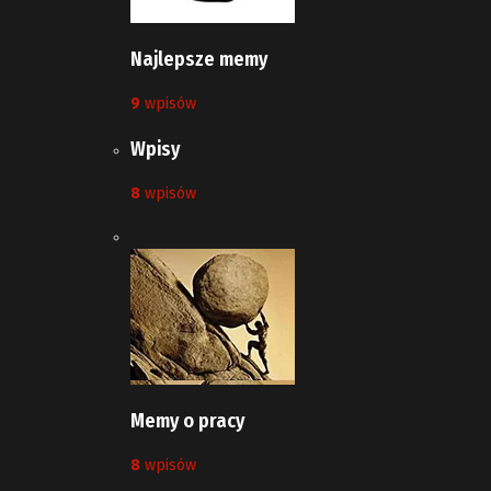
Najlepsze memy
9
wpisów
Wpisy
8
wpisów
Memy o pracy
8
wpisów