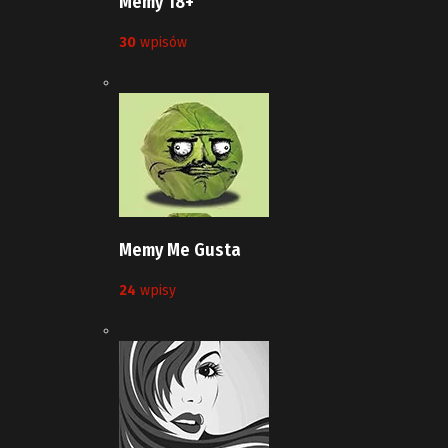
Memy 18+
30
wpisów
Memy Me Gusta
24
wpisy