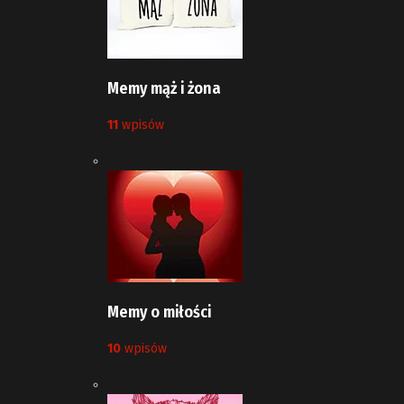
Memy mąż i żona
11
wpisów
Memy o miłości
10
wpisów