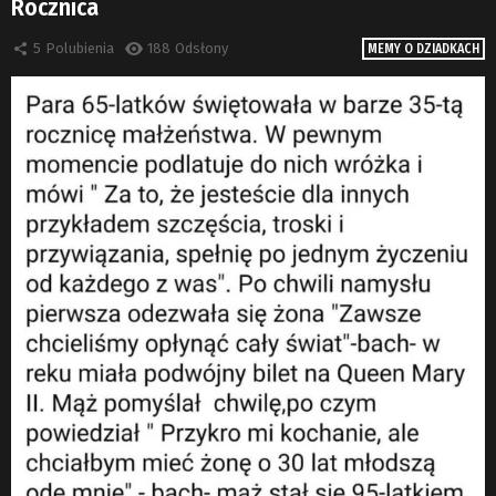
Rocznica
5
Polubienia
188
Odsłony
MEMY O DZIADKACH