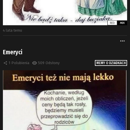
4 lata temu
W
Emeryci
1
Polubienia
509
Odsłony
MEMY O DZIADKACH