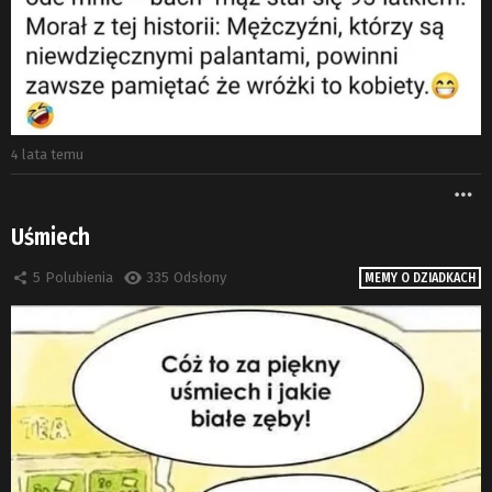
4 lata temu
W
Uśmiech
5
Polubienia
335
Odsłony
MEMY O DZIADKACH