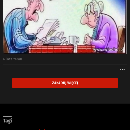
4 lata temu
W
ZAŁADUJ WIĘCEJ
Tagi