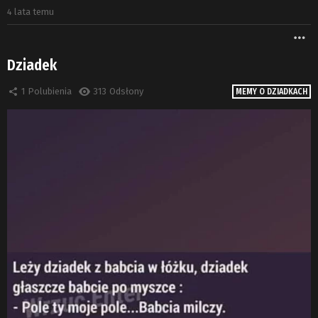
4 lata temu
W
Dziadek
1
Polubienia
313
Odsłony
MEMY O DZIADKACH