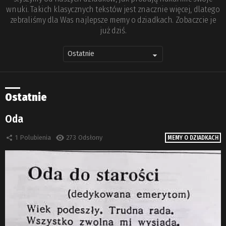
wnuki. Takich klasycznych tekstów jest znacznie więcej, dlatego
zebraliśmy dla Was najlepsze memy o dziadkach. Zobaczcie je
już dziś.
Ostatnie
Oda
1
Polubienia
273
Odsłony
MEMY O DZIADKACH