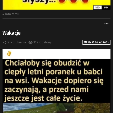
4 lata temu
W
Wakacje
2
Polubienia
162
Odsłony
MEMY O DZIADKACH