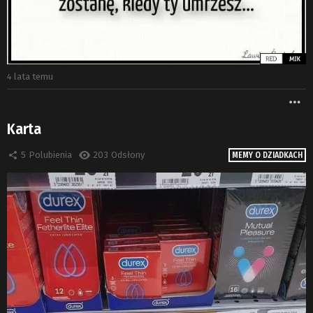
4 lata temu
W
Karta
5
Polubienia
203
Odsłony
MEMY O DZIADKACH