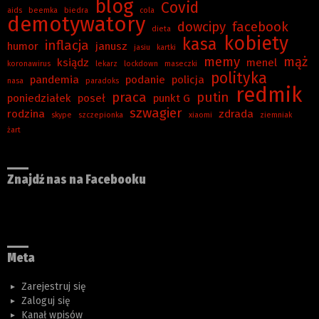
blog
Covid
aids
beemka
biedra
cola
demotywatory
dowcipy
facebook
dieta
kobiety
kasa
inflacja
humor
janusz
jasiu
kartki
memy
mąż
ksiądz
menel
koronawirus
lekarz
lockdown
maseczki
polityka
pandemia
podanie
policja
nasa
paradoks
redmik
praca
putin
poniedziałek
poseł
punkt G
szwagier
rodzina
zdrada
skype
szczepionka
xiaomi
ziemniak
żart
Znajdź nas na Facebooku
Meta
Zarejestruj się
Zaloguj się
Kanał wpisów