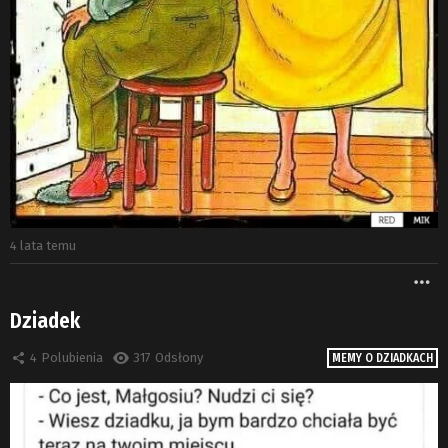
4 lata temu
W
Dziadek
4
Polubienia
317
Odsłony
MEMY O DZIADKACH