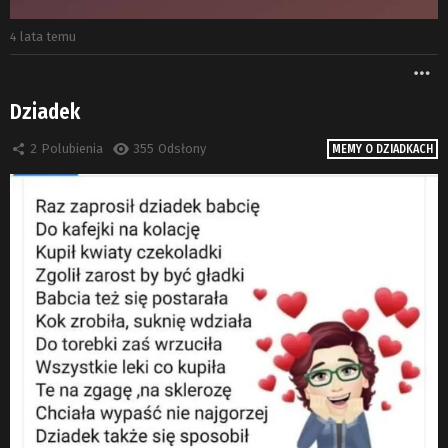
4 lata temu
W
Dziadek
2
Polubienia
355
Odsłony
MEMY O DZIADKACH