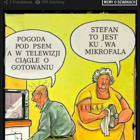
3
Polubienia
399
Odsłony
MEMY O DZIADKACH