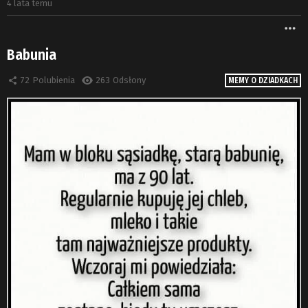
4 lata temu
W
Babunia
72
Polubienia
263
Odsłony
MEMY O DZIADKACH