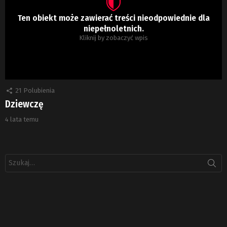
Ten obiekt może zawierać treści nieodpowiednie dla
niepełnoletnich.
Kliknij by zobaczyć wpis
21
Polubienia
Dziewczę
4 lata temu
Szukaj: