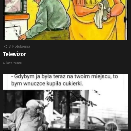
3
Polubienia
Telewizor
4 lata temu