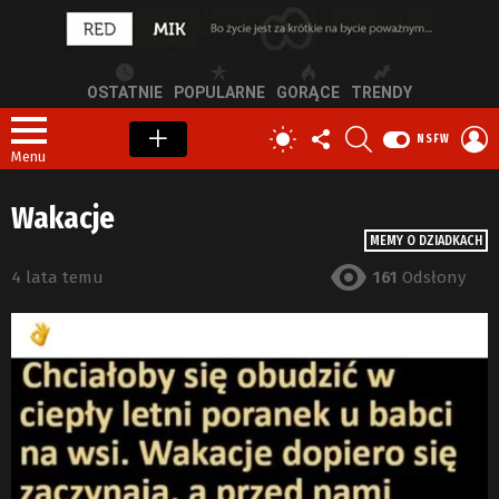
OSTATNIE
POPULARNE
GORĄCE
TRENDY
OBSERWUJ
SZUKAJ
Z
PRZEŁĄCZ
NSFW
NAS
S
SKÓRKĘ
Menu
Wakacje
MEMY O DZIADKACH
4 lata temu
161
Odsłony