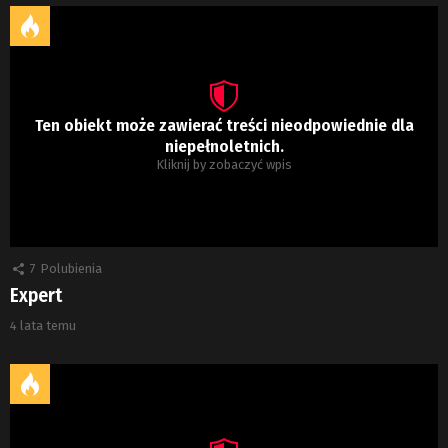
Ten obiekt może zawierać treści nieodpowiednie dla
niepełnoletnich.
Kliknij by zobaczyć wpis
7
Polubienia
Expert
4 lata temu