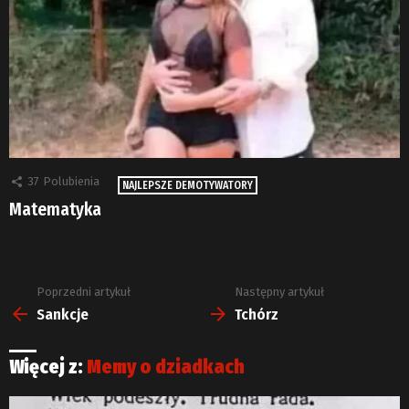
37
Polubienia
NAJLEPSZE DEMOTYWATORY
Matematyka
Poprzedni artykuł
Następny artykuł
Zobacz
więcej
Sankcje
Tchórz
Więcej z:
Memy o dziadkach