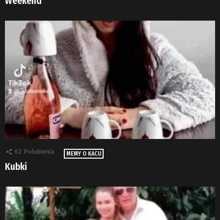
Weekend
62
Polubienia
MEMY O KACU
Kubki