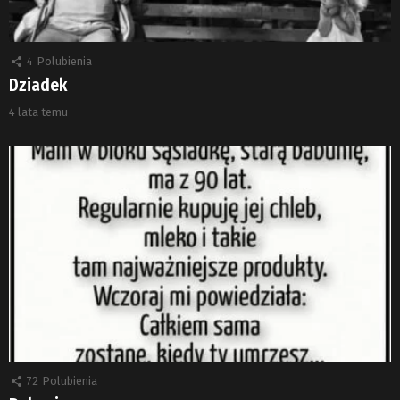
4
Polubienia
Dziadek
4 lata temu
72
Polubienia