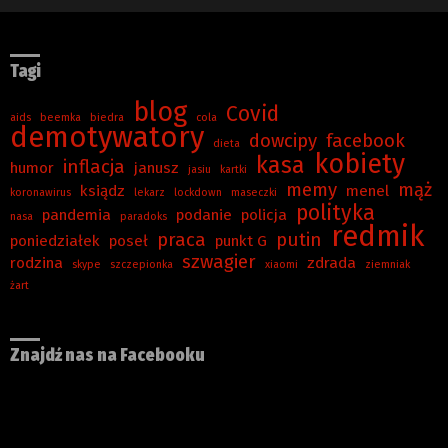
Tagi
blog
Covid
aids
beemka
biedra
cola
demotywatory
dowcipy
facebook
dieta
kobiety
kasa
inflacja
humor
janusz
jasiu
kartki
memy
mąż
ksiądz
menel
koronawirus
lekarz
lockdown
maseczki
polityka
pandemia
podanie
policja
nasa
paradoks
redmik
praca
putin
poniedziałek
poseł
punkt G
szwagier
rodzina
zdrada
skype
szczepionka
xiaomi
ziemniak
żart
Znajdź nas na Facebooku