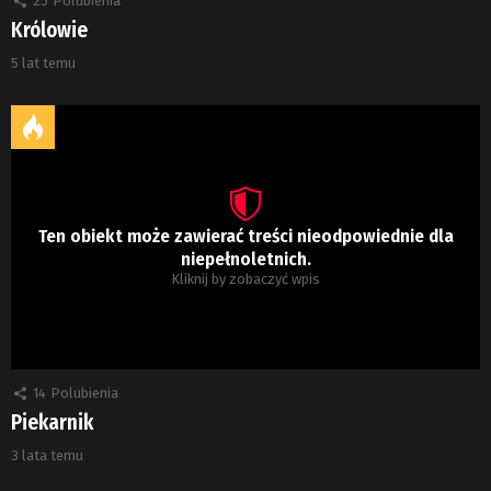
25
Polubienia
Królowie
5 lat temu
Ten obiekt może zawierać treści nieodpowiednie dla
niepełnoletnich.
Kliknij by zobaczyć wpis
14
Polubienia
Piekarnik
3 lata temu