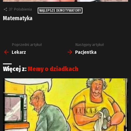
37
Polubienia
NAJLEPSZE DEMOTYWATORY
Matematyka
Poprzedni artykuł
Następny artykuł
Zobacz
więcej
Lekarz
Pacjentka
Więcej z:
Memy o dziadkach