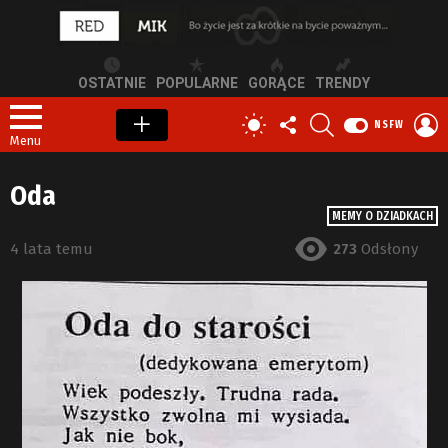
OSTATNIE
POPULARNE
GORĄCE
TRENDY
OBSERWUJ
SZUKAJ
Z
PRZEŁĄCZ
NSFW
NAS
S
SKÓRKĘ
Menu
Oda
MEMY O DZIADKACH
4 lata temu
273
Odsłony