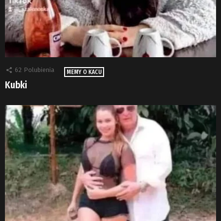
62
Polubienia
MEMY O KACU
Kubki