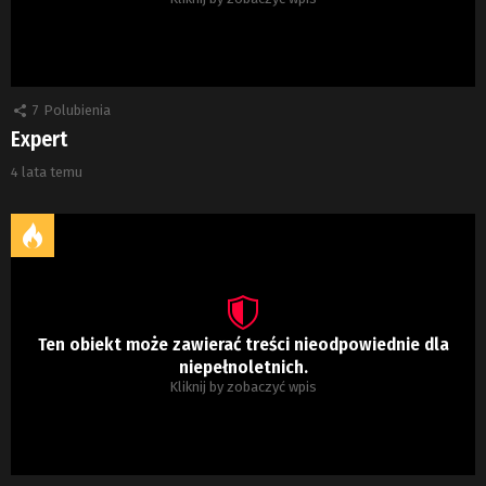
7
Polubienia
Expert
4 lata temu
Ten obiekt może zawierać treści nieodpowiednie dla
niepełnoletnich.
Kliknij by zobaczyć wpis