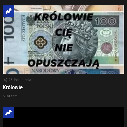
25
Polubienia
Królowie
5 lat temu