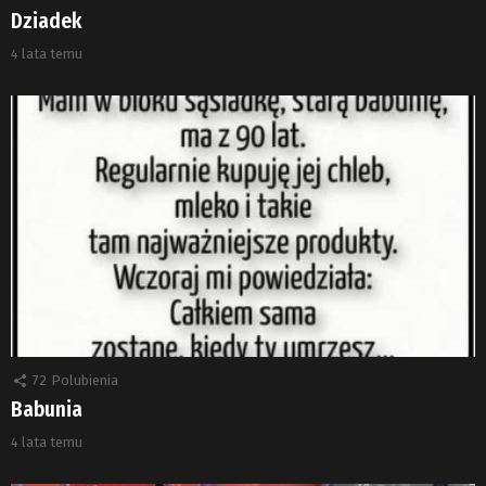
Dziadek
4 lata temu
72
Polubienia
Babunia
4 lata temu