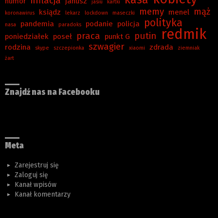
inflacja
humor
janusz
jasiu
kartki
memy
mąż
ksiądz
menel
koronawirus
lekarz
lockdown
maseczki
polityka
pandemia
podanie
policja
nasa
paradoks
redmik
praca
putin
poniedziałek
poseł
punkt G
szwagier
rodzina
zdrada
skype
szczepionka
xiaomi
ziemniak
żart
Znajdź nas na Facebooku
Meta
Zarejestruj się
Zaloguj się
Kanał wpisów
Kanał komentarzy