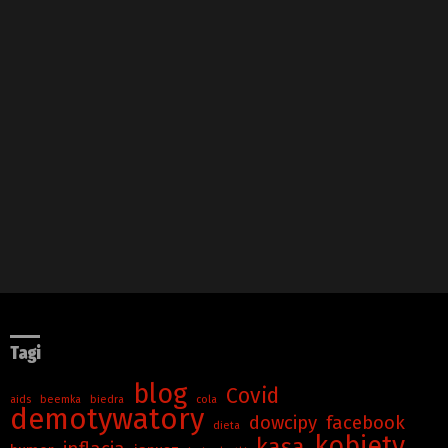
Tagi
blog
Covid
aids
beemka
biedra
cola
demotywatory
dowcipy
facebook
dieta
kobiety
kasa