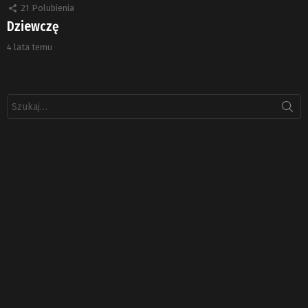
21
Polubienia
Dziewczę
4 lata temu
Szukaj: