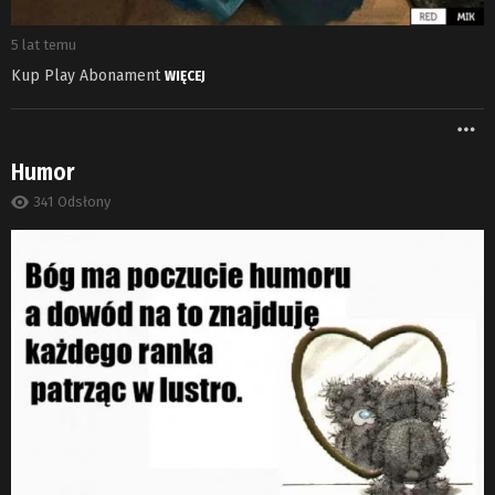
5 lat temu
Kup Play Abonament
WIĘCEJ
W
Humor
341
Odsłony