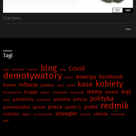
5 lat temu
W
Tagi
blog
Covid
aids
beemka
biedra
cola
demotywatory
dowcipy
facebook
dieta
kobiety
kasa
inflacja
humor
janusz
jasiu
kartki
memy
mąż
ksiądz
menel
koronawirus
lekarz
lockdown
maseczki
polityka
pandemia
podanie
policja
nasa
paradoks
redmik
praca
putin
poniedziałek
poseł
punkt G
szwagier
rodzina
zdrada
skype
szczepionka
xiaomi
ziemniak
żart