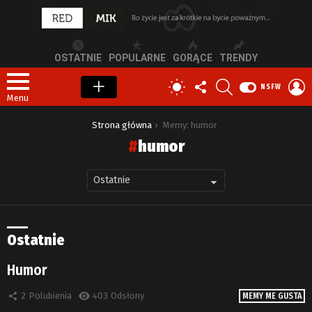
OSTATNIE
POPULARNE
GORĄCE
TRENDY
OBSERWUJ
SZUKAJ
Z
PRZEŁĄCZ
NSFW
NAS
S
SKÓRKĘ
Menu
Jesteś tutaj:
Strona główna
Memy: humor
humor
Ostatnie
Humor
2
Polubienia
403
Odsłony
MEMY ME GUSTA