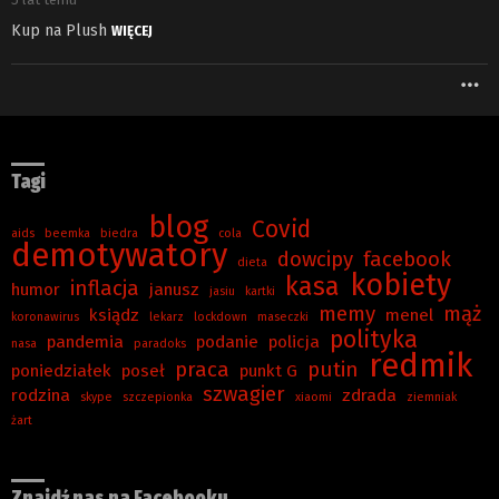
Kup na Plush
WIĘCEJ
W
Tagi
blog
Covid
aids
beemka
biedra
cola
demotywatory
dowcipy
facebook
dieta
kobiety
kasa
inflacja
humor
janusz
jasiu
kartki
memy
mąż
ksiądz
menel
koronawirus
lekarz
lockdown
maseczki
polityka
pandemia
podanie
policja
nasa
paradoks
redmik
praca
putin
poniedziałek
poseł
punkt G
szwagier
rodzina
zdrada
skype
szczepionka
xiaomi
ziemniak
żart
Znajdź nas na Facebooku