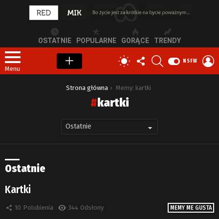
OSTATNIE
POPULARNE
GORĄCE
TRENDY
OBSERWUJ
SZUKAJ
Z
PRZEŁĄCZ
NSFW
NAS
S
SKÓRKĘ
Menu
Jesteś tutaj:
Strona główna
Memy: kartki
kartki
Ostatnie
Kartki
10
Polubienia
344
Odsłony
MEMY ME GUSTA