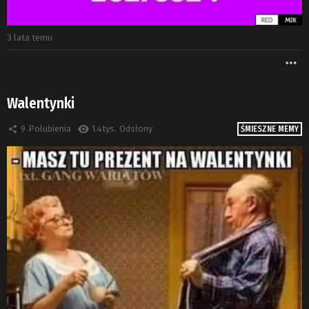
3 lata temu
W
Walentynki
9
Polubienia
1.4tys.
Odsłony
ŚMIESZNE MEMY