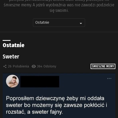
śmieszne memy. A jeżeli wyobraźnia was nie zawodzi podzielcie
się swoimi.
Ostatnie
Sweter
26
Polubienia
364
Odsłony
ŚMIESZNE MEMY