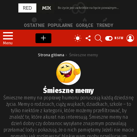
OSTATNIE
POPULARNE
GORĄCE
TRENDY
OBSERWUJ
SZUKAJ
Z
PRZEŁĄCZ
NSFW
NAS
S
SKÓRKĘ
Menu
Jesteś tutaj:
Strona główna
Śmieszne memy
Śmieszne memy
Śmieszne memy na poprawę humoru poruszają każdą dziedzinę
życia. Memy o rodzicach, ciąży, wujkach, dziadkach, szkole – to
tylko niektóre z kategorii, które możemy przefiltrować, by
znaleźć te, które akurat nas interesują. Śmieszne memy na
dzień dobry czy dobranoc wysyłane znajomym pozwalają
przełamać lody i pokazują, że o nich pamiętamy. Jeżeli nie macie
pomysłu jak rozśmieszyć bliskie wam osoby prześlijcie im