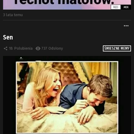
3 lata temu
W
Sen
18
Polubienia
737
Odsłony
ŚMIESZNE MEMY