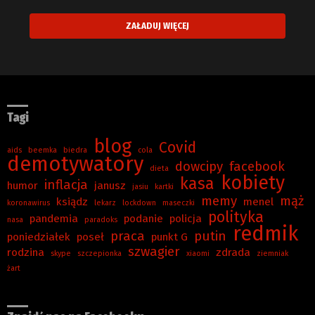
ZAŁADUJ WIĘCEJ
Tagi
blog
Covid
aids
beemka
biedra
cola
demotywatory
dowcipy
facebook
dieta
kobiety
kasa
inflacja
humor
janusz
jasiu
kartki
memy
mąż
ksiądz
menel
koronawirus
lekarz
lockdown
maseczki
polityka
pandemia
podanie
policja
nasa
paradoks
redmik
praca
putin
poniedziałek
poseł
punkt G
szwagier
rodzina
zdrada
skype
szczepionka
xiaomi
ziemniak
żart