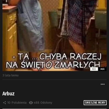
3 lata temu
W
Arbuz
10
Polubienia
488
Odsłony
ŚMIESZNE MEMY