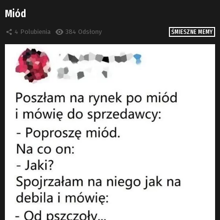
Miód
4
Polubienia
384
Odsłony
ŚMIESZNE MEMY