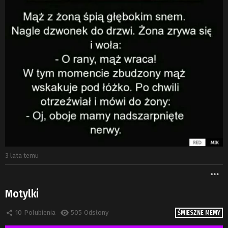
3 lata temu
W
Motylki
10
Polubienia
505
Odsłony
ŚMIESZNE MEMY