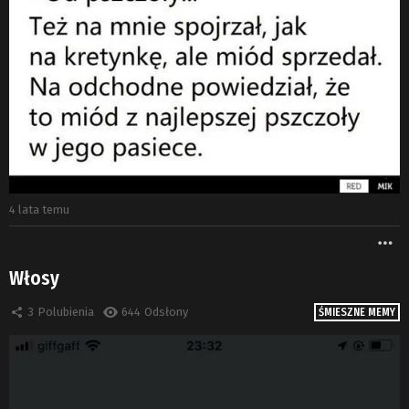
4 lata temu
W
Włosy
3
Polubienia
644
Odsłony
ŚMIESZNE MEMY