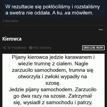
3 lata temu
W
Kierowca
30
Polubienia
952
Odsłony
ŚMIESZNE MEMY