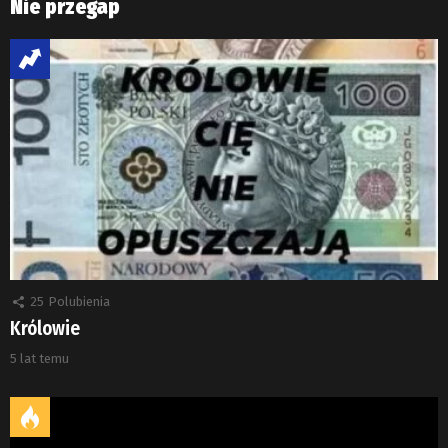
Nie przegap
25
Polubienia
Królowie
5 lat temu