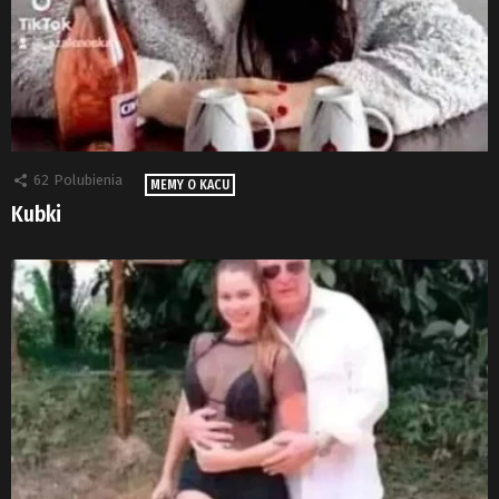
62
Polubienia
MEMY O KACU
Kubki