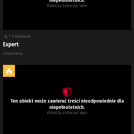
Kliknij by zobaczyć wpis
7
Polubienia
Expert
4 lata temu
Ten obiekt może zawierać treści nieodpowiednie dla
niepełnoletnich.
Kliknij by zobaczyć wpis