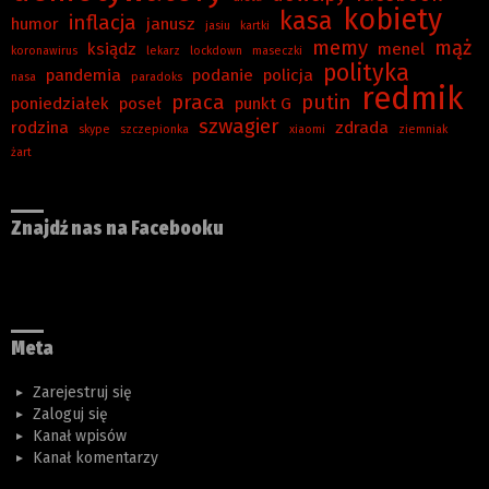
kobiety
kasa
inflacja
humor
janusz
jasiu
kartki
memy
mąż
ksiądz
menel
koronawirus
lekarz
lockdown
maseczki
polityka
pandemia
podanie
policja
nasa
paradoks
redmik
praca
putin
poniedziałek
poseł
punkt G
szwagier
rodzina
zdrada
skype
szczepionka
xiaomi
ziemniak
żart
Znajdź nas na Facebooku
Meta
Zarejestruj się
Zaloguj się
Kanał wpisów
Kanał komentarzy