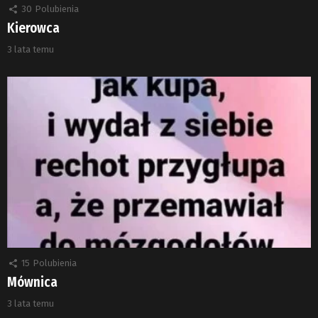
30
Polubienia
Kierowca
3 lata temu
15
Polubienia
Mównica
3 lata temu