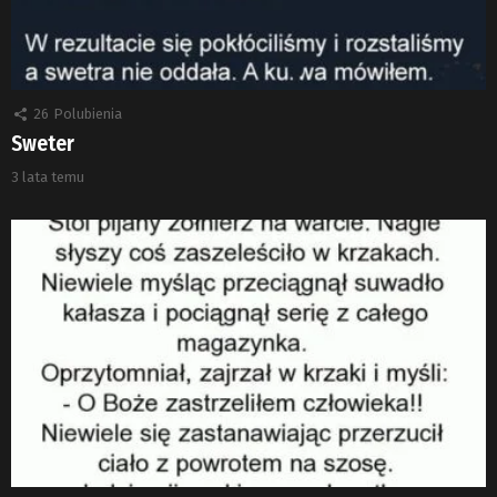
26
Polubienia
Sweter
3 lata temu