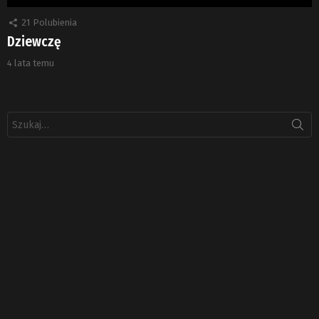
21
Polubienia
Dziewczę
4 lata temu
Szukaj: