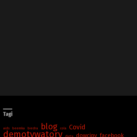
Tagi
blog
Covid
aids
beemka
biedra
cola
demotywatory
dowcipy
facebook
dieta