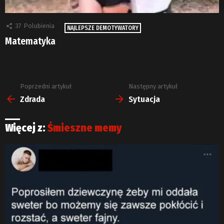
37
Polubienia
NAJLEPSZE DEMOTYWATORY
Matematyka
Poprzedni artykuł
Następny artykuł
Zobacz
więcej
Zdrada
Sytuacja
Więcej z:
Śmieszne memy