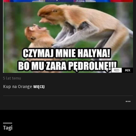
5 lat temu
Kup na Orange
WIĘCEJ
W
Tagi