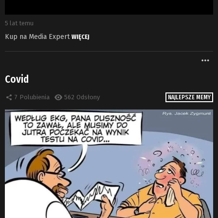
5 lat temu
Kup na Media Expert
WIĘCEJ
W
Covid
7
Polubienia
562
Odsłony
NAJLEPSZE MEMY