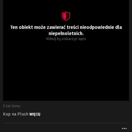
Ten obiekt może zawierać treści nieodpowiednie dla
niepełnoletnich.
Kliknij by zobaczyć wpis
5 lat temu
Kup na Plush
WIĘCEJ
W