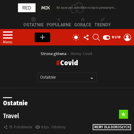
OSTATNIE
POPULARNE
GORĄCE
TRENDY
OBSERWUJ
SZUKAJ
Z
PRZEŁĄCZ
NSFW
NAS
S
SKÓRKĘ
Menu
Jesteś tutaj:
Strona główna
Memy: Covid
Covid
Ostatnie
Travel
15
Polubienia
8tys.
Odsłony
MEMY DLA DOROSŁYCH