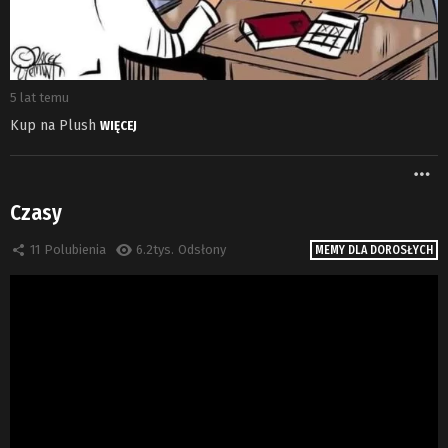
5 lat temu
Kup na Plush
WIĘCEJ
W
Czasy
11
Polubienia
6.2tys.
Odsłony
MEMY DLA DOROSŁYCH