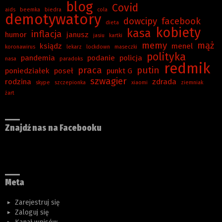
blog
Covid
aids
beemka
biedra
cola
demotywatory
dowcipy
facebook
dieta
kobiety
kasa
inflacja
humor
janusz
jasiu
kartki
memy
mąż
ksiądz
menel
koronawirus
lekarz
lockdown
maseczki
polityka
pandemia
podanie
policja
nasa
paradoks
redmik
praca
putin
poniedziałek
poseł
punkt G
szwagier
rodzina
zdrada
skype
szczepionka
xiaomi
ziemniak
żart
Znajdź nas na Facebooku
Meta
Zarejestruj się
Zaloguj się