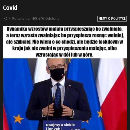
Covid
7
Polubienia
476
Odsłony
MEMY O POLITYCE