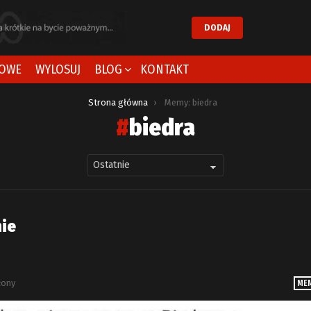
DODAJ
OWE
WYLOSUJ
BLOG
KONTAKT
Strona główna
Memy: biedra
biedra
ie
łony
MEM