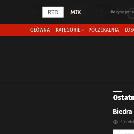
GŁÓWNA
KATEGORIE
POCZEKALNIA
LOS
Jesteś tutaj:
Ostatn
Biedra
150
Ods