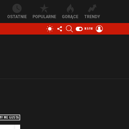
OSTATNIE
POPULARNE
GORĄCE
TRENDY
OBSERWUJ
SZUKAJ
ZALOGUJ
PRZEŁĄCZ
NSFW
NAS
SIĘ
SKÓRKĘ
Y ME GUSTA