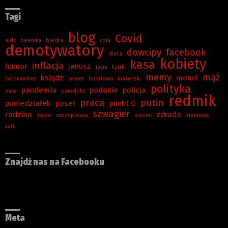
Tagi
blog
Covid
aids
beemka
biedra
cola
demotywatory
dowcipy
facebook
dieta
kobiety
kasa
inflacja
humor
janusz
jasiu
kartki
memy
mąż
ksiądz
menel
koronawirus
lekarz
lockdown
maseczki
polityka
pandemia
podanie
policja
nasa
paradoks
redmik
praca
putin
poniedziałek
poseł
punkt G
szwagier
rodzina
zdrada
skype
szczepionka
xiaomi
ziemniak
żart
Znajdź nas na Facebooku
Meta