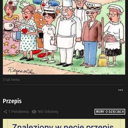
5 lat temu
W
Przepis
1
Polubienia
180
Odsłony
MEMY O DZIECIACH