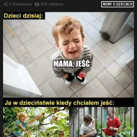
5
Polubienia
839
Odsłony
MEMY O DZIECIACH