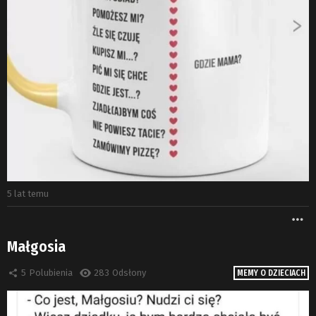
5 lat temu
W
Małgosia
5
Polubienia
283
Odsłony
MEMY O DZIECIACH