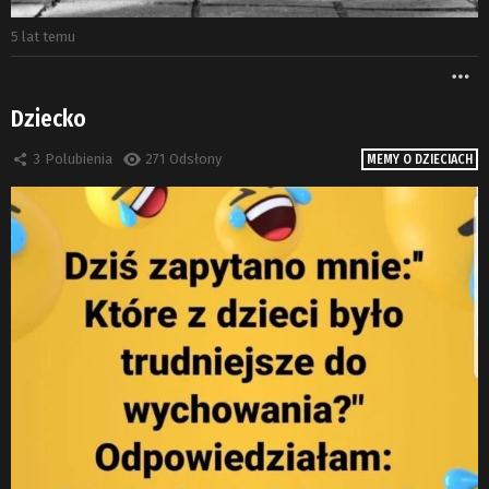
5 lat temu
W
Dziecko
3
Polubienia
271
Odsłony
MEMY O DZIECIACH