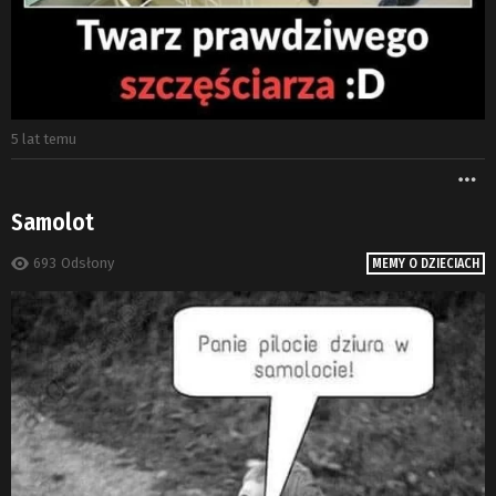
5 lat temu
W
Samolot
693
Odsłony
MEMY O DZIECIACH