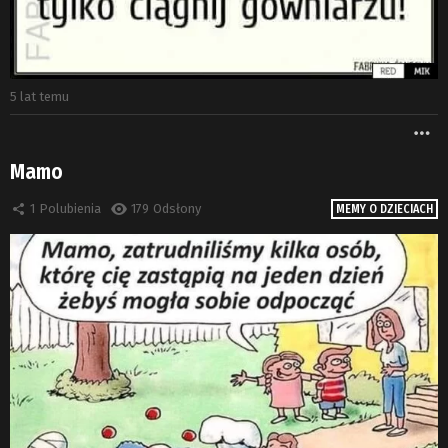
5 lat temu
W
Mamo
1
Polubienia
179
Odsłony
MEMY O DZIECIACH