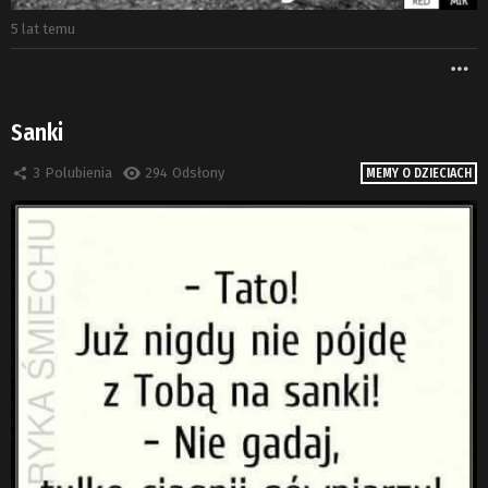
5 lat temu
W
Sanki
3
Polubienia
294
Odsłony
MEMY O DZIECIACH