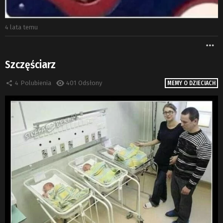
4 lata temu
W
Szczęściarz
4
Polubienia
401
Odsłony
MEMY O DZIECIACH