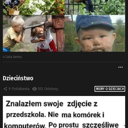
4 lata temu
W
Dzieciństwo
9
Polubienia
512
Odsłony
MEMY O DZIECIACH