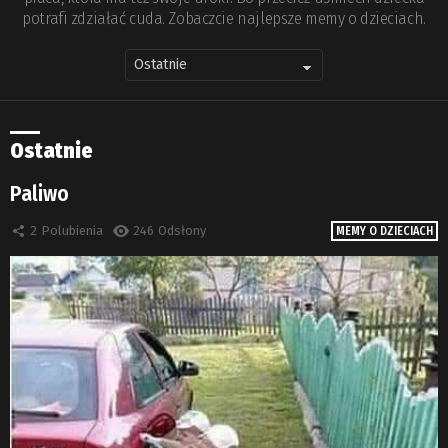
potrafi zdziałać cuda. Zobaczcie najlepsze memy o dzieciach.
Ostatnie
Paliwo
2
Polubienia
246
Odsłony
MEMY O DZIECIACH