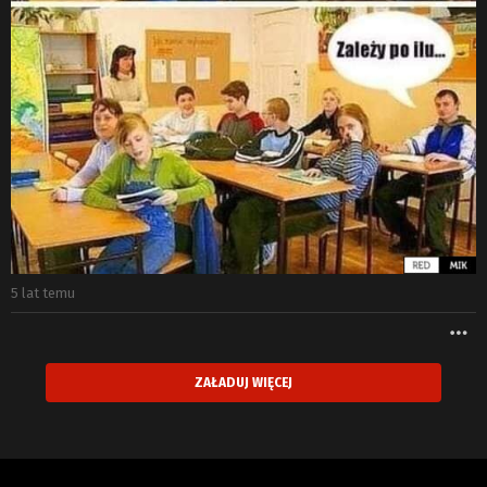
5 lat temu
W
ZAŁADUJ WIĘCEJ