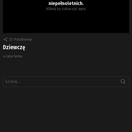
niepełnoletnich.
Kliknij by zobaczyć wpis
21
Polubienia
Dziewczę
4 lata temu
Szukaj: