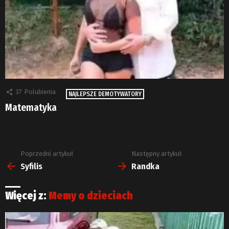
37
Polubienia
NAJLEPSZE DEMOTYWATORY
Matematyka
Poprzedni artykuł
Następny artykuł
Zobacz
więcej
Syfilis
Randka
Więcej z:
Memy o dzieciach