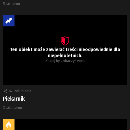
5 lat temu
Ten obiekt może zawierać treści nieodpowiednie dla
niepełnoletnich.
Kliknij by zobaczyć wpis
14
Polubienia
Piekarnik
3 lata temu