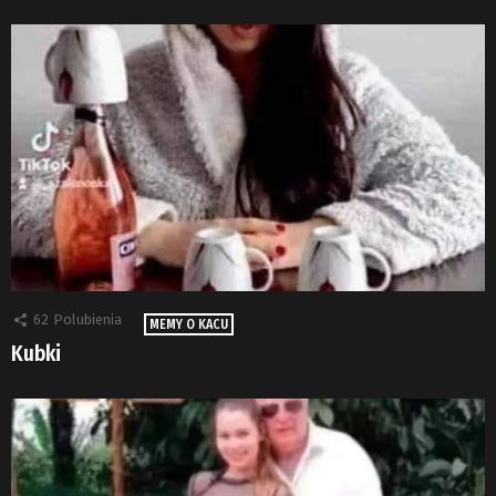
62
Polubienia
MEMY O KACU
Kubki