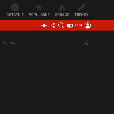
OSTATNIE
POPULARNE
GORĄCE
TRENDY
OBSERWUJ
SZUKAJ
ZALOGUJ
PRZEŁĄCZ
NSFW
NAS
SIĘ
SKÓRKĘ
Szukaj: