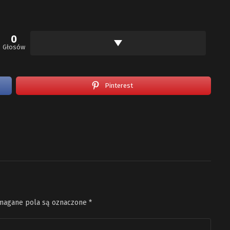
0
Głosów
Pinterest
agane pola są oznaczone
*