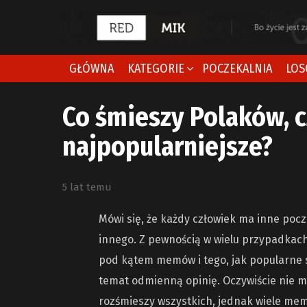
GŁÓWNA
KATEGORIE
POCZEKALNIA
LOS
Co śmieszy Polaków, c
najpopularniejsze?
5 lat temu
Mówi się, że każdy człowiek ma inne poc
innego. Z pewnością w wielu przypadkach
pod kątem memów i tego, jak popularne s
temat odmienną opinię. Oczywiście nie m
rozśmieszy wszystkich, jednak wiele me