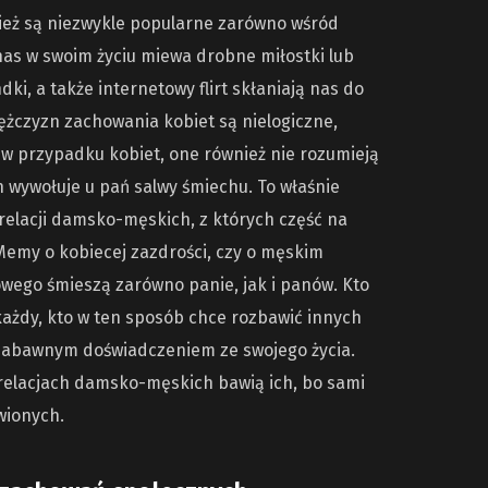
eż są niezwykle popularne zarówno wśród
 nas w swoim życiu miewa drobne miłostki lub
dki, a także internetowy flirt skłaniają nas do
ężczyzn zachowania kobiet są nielogiczne,
 w przypadku kobiet, one również nie rozumieją
h wywołuje u pań salwy śmiechu. To właśnie
elacji damsko-męskich, z których część na
 Memy o kobiecej zazdrości, czy o męskim
wego śmieszą zarówno panie, jak i panów. Kto
ażdy, kto w ten sposób chce rozbawić innych
ę zabawnym doświadczeniem ze swojego życia.
relacjach damsko-męskich bawią ich, bo sami
wionych.