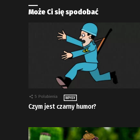
Może Ci się spodobać
5
Polubienia
WPISY
Czym jest czarny humor?