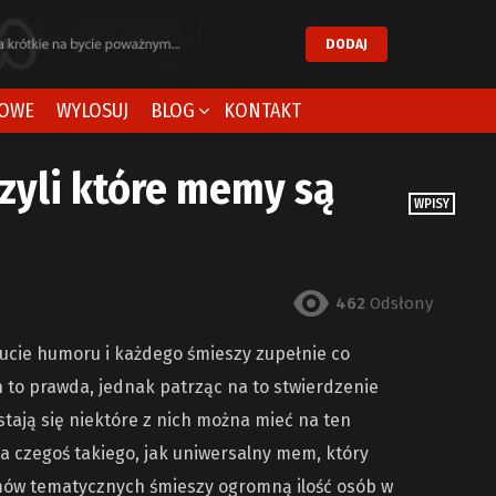
DODAJ
OWE
WYLOSUJ
BLOG
KONTAKT
zyli które memy są
WPISY
462
Odsłony
zucie humoru i każdego śmieszy zupełnie co
 to prawda, jednak patrząc na to stwierdzenie
tają się niektóre z nich można mieć na ten
a czegoś takiego, jak uniwersalny mem, który
mów tematycznych śmieszy ogromną ilość osób w