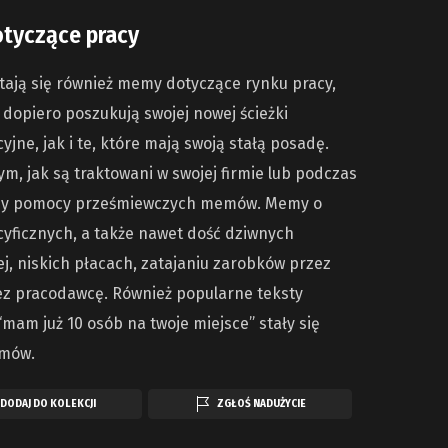
tyczące pracy
stają się również memy dotyczące rynku pracy,
dopiero poszukują swojej nowej ścieżki
jne, jak i te, które mają swoją stałą posadę.
ym, jak są traktowani w swojej firmie lub podczas
 przy pomocy prześmiewczych memów. Memy o
yficznych, a także nawet dość dziwnych
, niskich płacach, zatajaniu zarobków przez
ez pracodawcę. Również popularne teksty
mam już 10 osób na twoje miejsce” stały się
emów.
DODAJ DO KOLEKCJI
ZGŁOŚ NADUŻYCIE