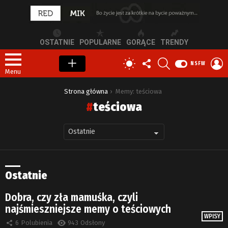
OSTATNIE
POPULARNE
GORĄCE
TRENDY
OBSERWUJ
SZUKAJ
Z
PRZEŁĄCZ
NSFW
NAS
S
SKÓRKĘ
Menu
Jesteś tutaj:
Strona główna
Memy: teściowa
teściowa
Ostatnie
Dobra, czy zła mamuśka, czyli
najśmieszniejsze memy o teściowych
WPISY
6
Polubienia
943
Odsłony