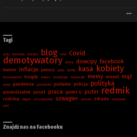
W
Tagi
blog
Covid
aids
beemka
biedra
cola
demotywatory
dowcipy
facebook
dieta
kobiety
kasa
inflacja
humor
janusz
jasiu
kartki
memy
mąż
ksiądz
menel
koronawirus
lekarz
lockdown
maseczki
polityka
pandemia
podanie
policja
nasa
paradoks
redmik
praca
putin
poniedziałek
poseł
punkt G
szwagier
rodzina
zdrada
skype
szczepionka
xiaomi
ziemniak
żart
Znajdź nas na Facebooku