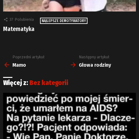
37
Polubienia
NAJLEPSZE DEMOTYWATORY
Matematyka
Poprzedni artykuł
Następny artykuł
Zobacz
więcej
Mamo
Głowa rodziny
Więcej z:
Bez kategorii