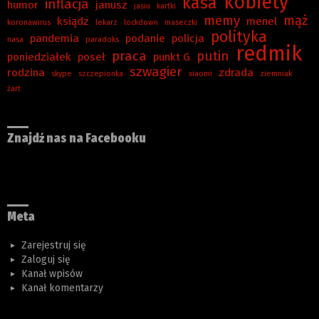
kobiety
kasa
inflacja
humor
janusz
jasiu
kartki
memy
mąż
ksiądz
menel
koronawirus
lekarz
lockdown
maseczki
polityka
pandemia
podanie
policja
nasa
paradoks
redmik
praca
putin
poniedziałek
poseł
punkt G
szwagier
rodzina
zdrada
skype
szczepionka
xiaomi
ziemniak
żart
Znajdź nas na Facebooku
Meta
Zarejestruj się
Zaloguj się
Kanał wpisów
Kanał komentarzy