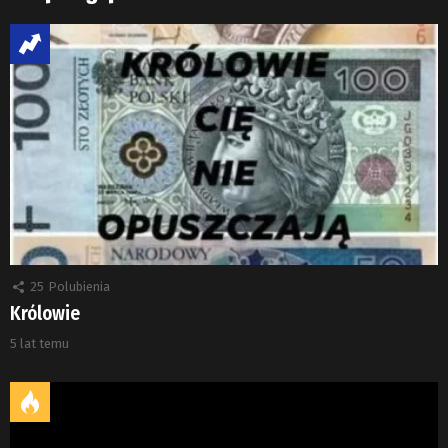
25
Polubienia
Królowie
5 lat temu