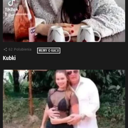
62
Polubienia
MEMY O KACU
Kubki