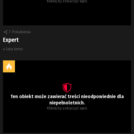
Kliknij by zobaczyć wpis
7
Polubienia
Expert
4 lata temu
Ten obiekt może zawierać treści nieodpowiednie dla
niepełnoletnich.
Kliknij by zobaczyć wpis