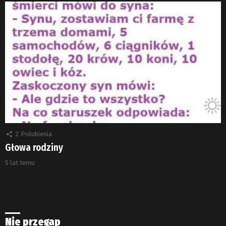
2
Polubienia
Głowa rodziny
5 lat temu
Nie przegap