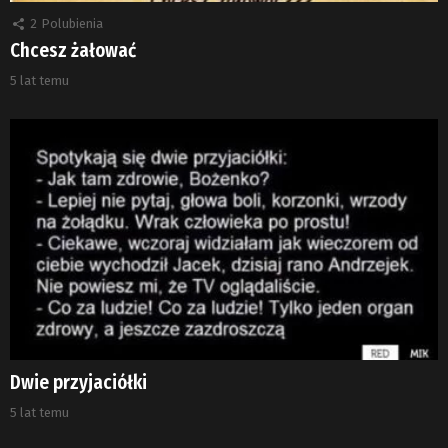
2
Polubienia
Chcesz żałować
5 lat temu
Dwie przyjaciółki
5 lat temu