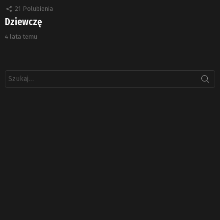
21
Polubienia
Dziewczę
4 lata temu
Szukaj: