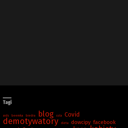
Tagi
blog
Covid
aids
beemka
biedra
cola
demotywatory
dowcipy
facebook
dieta