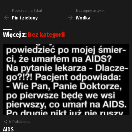
Poprzedni artykuł
Następny artykuł
Zobacz
więcej
Pin i zielony
Wódka
Więcej z:
Bez kategorii
6
Polubienia
AIDS