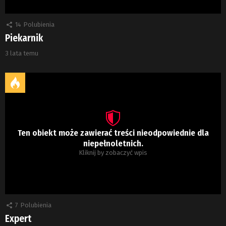
14
Polubienia
Piekarnik
3 lata temu
Ten obiekt może zawierać treści nieodpowiednie dla
niepełnoletnich.
Kliknij by zobaczyć wpis
7
Polubienia
Expert