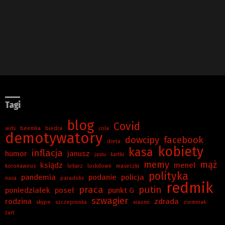
Tagi
blog
Covid
aids
beemka
biedra
cola
demotywatory
dowcipy
facebook
dieta
kobiety
kasa
inflacja
humor
janusz
jasiu
kartki
memy
mąż
ksiądz
menel
koronawirus
lekarz
lockdown
maseczki
polityka
pandemia
podanie
policja
nasa
paradoks
redmik
praca
putin
poniedziałek
poseł
punkt G
szwagier
rodzina
zdrada
skype
szczepionka
xiaomi
ziemniak
żart