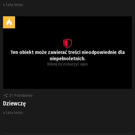
4 lata temu
Ten obiekt może zawierać treści nieodpowiednie dla
niepełnoletnich.
Kliknij by zobaczyć wpis
21
Polubienia
Dziewczę
4 lata temu