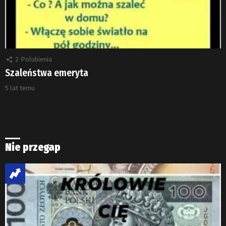
2
Polubienia
Szaleństwa emeryta
5 lat temu
Nie przegap