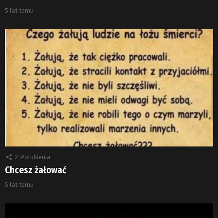
5 lat temu
2
Polubienia
Chcesz żałować
5 lat temu