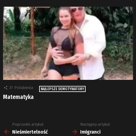
37
Polubienia
NAJLEPSZE DEMOTYWATORY
Matematyka
Poprzedni artykuł
Następny artykuł
Zobacz
więcej
Nieśmiertelność
Imigranci