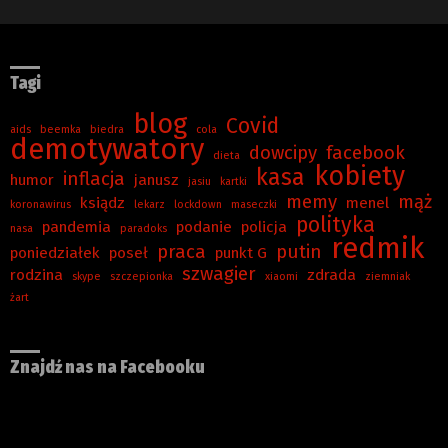
Tagi
blog
Covid
aids
beemka
biedra
cola
demotywatory
dowcipy
facebook
dieta
kobiety
kasa
inflacja
humor
janusz
jasiu
kartki
memy
mąż
ksiądz
menel
koronawirus
lekarz
lockdown
maseczki
polityka
pandemia
podanie
policja
nasa
paradoks
redmik
praca
putin
poniedziałek
poseł
punkt G
szwagier
rodzina
zdrada
skype
szczepionka
xiaomi
ziemniak
żart
Znajdź nas na Facebooku