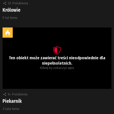
25
Polubienia
Królowie
5 lat temu
Ten obiekt może zawierać treści nieodpowiednie dla
niepełnoletnich.
Kliknij by zobaczyć wpis
14
Polubienia
Piekarnik
3 lata temu