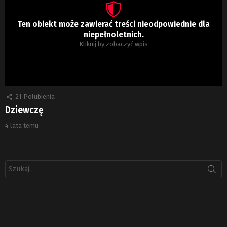
Ten obiekt może zawierać treści nieodpowiednie dla
niepełnoletnich.
Kliknij by zobaczyć wpis
21
Polubienia
Dziewczę
4 lata temu
Szukaj: