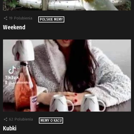
19
Polubienia
POLSKIE MEMY
Weekend
62
Polubienia
MEMY O KACU
Kubki