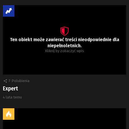
Ten obiekt może zawierać treści nieodpowiednie dla
niepełnoletnich.
Kliknij by zobaczyć wpis
7
Polubienia
Expert
4 lata temu