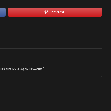
Pinterest
agane pola są oznaczone
*