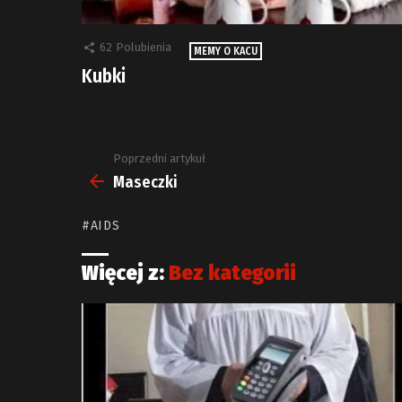
62
Polubienia
MEMY O KACU
Kubki
Poprzedni artykuł
Zobacz
więcej
Maseczki
AIDS
Więcej z:
Bez kategorii