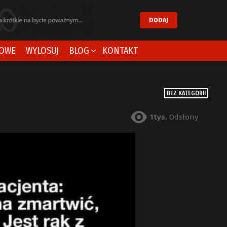
DODAJ
OWE
WYLOSUJ
BLOG
KONTAKT
BEZ KATEGORII
1tys.
Odsłony