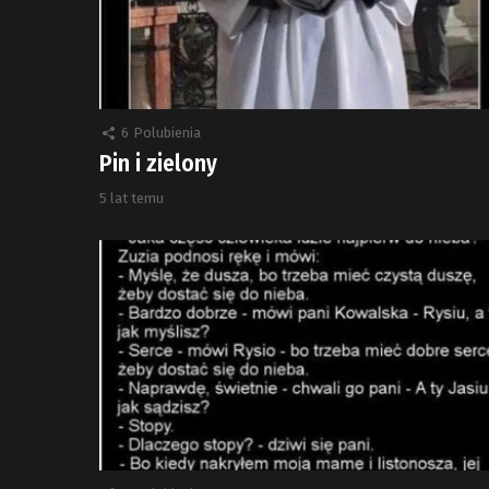
6
Polubienia
Pin i zielony
5 lat temu