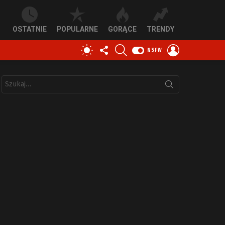
OSTATNIE
POPULARNE
GORĄCE
TRENDY
OBSERWUJ
SZUKAJ
ZALOGUJ
PRZEŁĄCZ
NSFW
NAS
SIĘ
SKÓRKĘ
Szukaj: