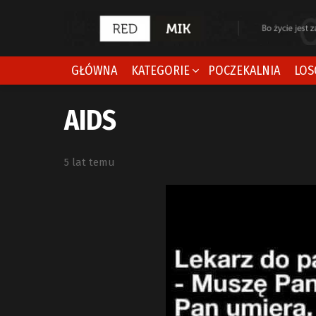
GŁÓWNA
KATEGORIE
POCZEKALNIA
LOS
AIDS
5 lat temu