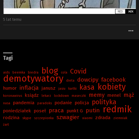
5 lat temu
W
Tagi
blog
Covid
aids
beemka
biedra
cola
demotywatory
dowcipy
facebook
dieta
kobiety
kasa
inflacja
humor
janusz
jasiu
kartki
memy
mąż
ksiądz
menel
koronawirus
lekarz
lockdown
maseczki
polityka
pandemia
podanie
policja
nasa
paradoks
redmik
praca
putin
poniedziałek
poseł
punkt G
szwagier
rodzina
zdrada
skype
szczepionka
xiaomi
ziemniak
żart