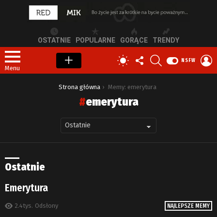
OSTATNIE
POPULARNE
GORĄCE
TRENDY
OBSERWUJ
SZUKAJ
Z
PRZEŁĄCZ
NSFW
NAS
S
SKÓRKĘ
Menu
Jesteś tutaj:
Strona główna
Memy: emerytura
emerytura
Ostatnie
Emerytura
2.4tys.
Odsłony
NAJLEPSZE MEMY