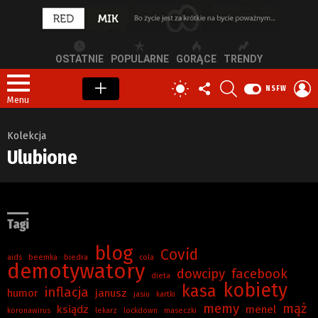
OSTATNIE
POPULARNE
GORĄCE
TRENDY
OBSERWUJ
SZUKAJ
Z
PRZEŁĄCZ
NSFW
NAS
S
SKÓRKĘ
Menu
Kolekcja
Ulubione
Tagi
blog
Covid
aids
beemka
biedra
cola
demotywatory
dowcipy
facebook
dieta
kobiety
kasa
inflacja
humor
janusz
jasiu
kartki
memy
mąż
ksiądz
menel
koronawirus
lekarz
lockdown
maseczki