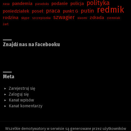
polityka
pandemia
podanie
policja
nasa
paradoks
redmik
praca
putin
poniedziałek
poseł
punkt G
szwagier
rodzina
zdrada
skype
szczepionka
xiaomi
ziemniak
żart
Znajdź nas na Facebooku
Meta
Zarejestruj się
Zaloguj się
Kanał wpisów
Kanał komentarzy
Wszelkie demotywatory w serwisie są generowane przez użytkowników