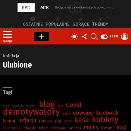
OSTATNIE
POPULARNE
GORĄCE
TRENDY
OBSERWUJ
SZUKAJ
Z
PRZEŁĄCZ
NSFW
NAS
S
SKÓRKĘ
Menu
Kolekcja
Ulubione
Tagi
blog
Covid
aids
beemka
biedra
cola
demotywatory
dowcipy
facebook
dieta
kobiety
kasa
inflacja
humor
janusz
jasiu
kartki
memy
mąż
ksiądz
menel
koronawirus
lekarz
lockdown
maseczki