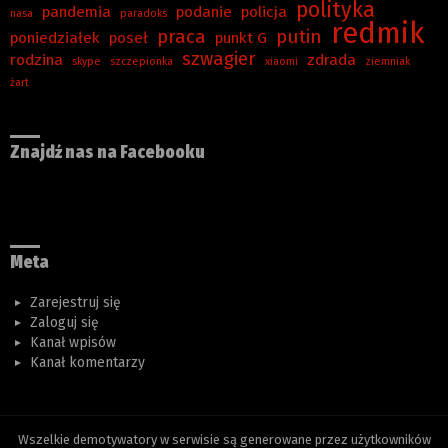
polityka
pandemia
podanie
policja
nasa
paradoks
redmik
praca
putin
poniedziałek
poseł
punkt G
szwagier
rodzina
zdrada
skype
szczepionka
xiaomi
ziemniak
żart
Znajdź nas na Facebooku
Meta
Zarejestruj się
Zaloguj się
Kanał wpisów
Kanał komentarzy
Wszelkie demotywatory w serwisie są generowane przez użytkowników