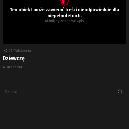
Ten obiekt może zawierać treści nieodpowiednie dla
niepełnoletnich.
Kliknij by zobaczyć wpis
21
Polubienia
Dziewczę
4 lata temu
Szukaj: