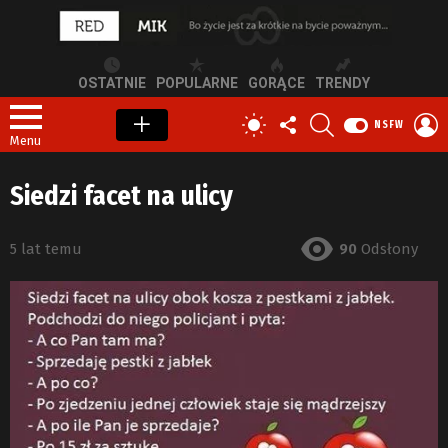
OSTATNIE
POPULARNE
GORĄCE
TRENDY
OBSERWUJ
SZUKAJ
Z
PRZEŁĄCZ
NSFW
NAS
S
SKÓRKĘ
Menu
Siedzi facet na ulicy
5 lat temu
90
Odsłony