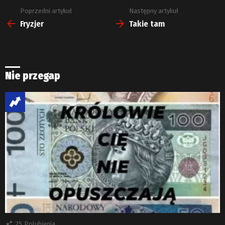
Poprzedni artykuł
Następny artykuł
Zobacz
więcej
Fryzjer
Takie tam
Nie przegap
25
Polubienia