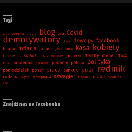
Tagi
blog
Covid
aids
beemka
biedra
cola
demotywatory
dowcipy
facebook
dieta
kobiety
kasa
inflacja
humor
janusz
jasiu
kartki
memy
mąż
ksiądz
menel
koronawirus
lekarz
lockdown
maseczki
polityka
pandemia
podanie
policja
nasa
paradoks
redmik
praca
putin
poniedziałek
poseł
punkt G
szwagier
rodzina
zdrada
skype
szczepionka
xiaomi
ziemniak
żart
Znajdź nas na Facebooku