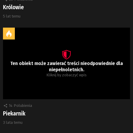
Królowie
5 lat temu
Ten obiekt może zawierać treści nieodpowiednie dla
niepełnoletnich.
Kliknij by zobaczyć wpis
14
Polubienia
Piekarnik
3 lata temu