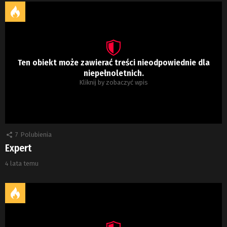
Ten obiekt może zawierać treści nieodpowiednie dla
niepełnoletnich.
Kliknij by zobaczyć wpis
7
Polubienia
Expert
4 lata temu