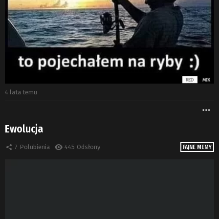
4 lata temu
W
Ewolucja
7
Polubienia
445
Odsłony
FAJNE MEMY