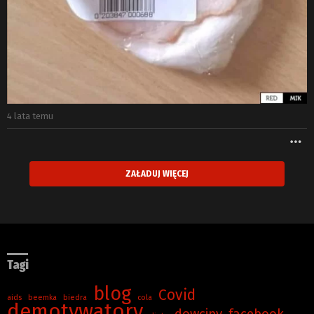
4 lata temu
W
ZAŁADUJ WIĘCEJ
Tagi
blog
Covid
aids
beemka
biedra
cola
demotywatory