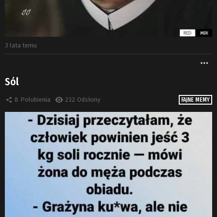
3 lata temu
W
Sól
8
Polubienia
232
Odsłony
FAJNE MEMY