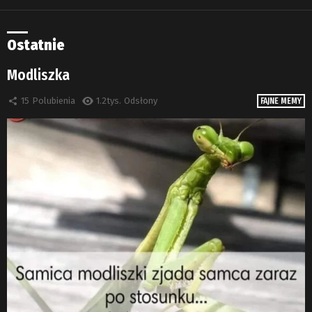
Ostatnie
Modliszka
15
Polubienia
1.2tys.
Odsłony
FAJNE MEMY