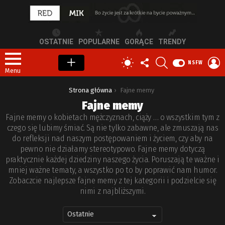
OSTATNIE
POPULARNE
GORĄCE
TRENDY
OBSERWUJ
SZUKAJ
Z
PRZEŁĄCZ
NSFW
NAS
S
SKÓRKĘ
Menu
Jesteś tutaj:
Strona główna
Fajne memy
Fajne memy
Fajne memy o kobietach mężczyznach, ciąży … o wszystkim tym z
czego się lubimy śmiać. Są nie tylko zabawne, ale zmuszają nas
do refleksji nad naszym postępowaniem i życiem, czy aby na
pewno nie działamy stereotypowo. Fajne memy dotyczą
praktycznie każdej dziedziny naszego życia. Poruszają te ważne i
mniej ważne tematy, a wszystko po to by poprawić nam humor.
Zobaczcie najlepsze fajne memy z tej kategorii i podzielcie się
nimi z najbliższymi.