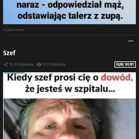
4 lata temu
W
Szef
12
Polubienia
532
Odsłony
FAJNE MEMY