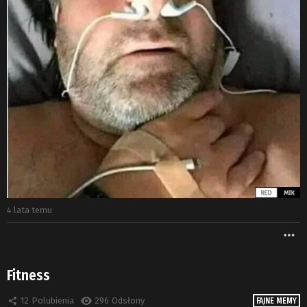
4 lata temu
W
Fitness
12
Polubienia
296
Odsłony
FAJNE MEMY