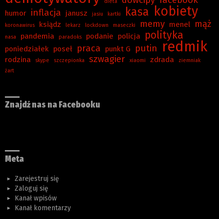
dowcipy
facebook
dieta
kobiety
kasa
inflacja
humor
janusz
jasiu
kartki
memy
mąż
ksiądz
menel
koronawirus
lekarz
lockdown
maseczki
polityka
pandemia
podanie
policja
nasa
paradoks
redmik
praca
putin
poniedziałek
poseł
punkt G
szwagier
rodzina
zdrada
skype
szczepionka
xiaomi
ziemniak
żart
Znajdź nas na Facebooku
Meta
Zarejestruj się
Zaloguj się
Kanał wpisów
Kanał komentarzy