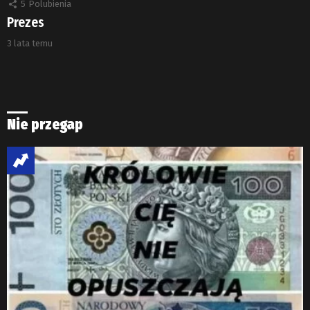
5
Polubienia
Prezes
3 lata temu
Nie przegap