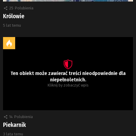
25
Polubienia
Królowie
5 lat temu
Ten obiekt może zawierać treści nieodpowiednie dla
niepełnoletnich.
Kliknij by zobaczyć wpis
14
Polubienia
Piekarnik
3 lata temu