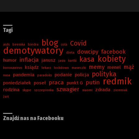
Tagi
blog
Covid
aids
beemka
biedra
cola
demotywatory
dowcipy
facebook
dieta
kobiety
kasa
inflacja
humor
janusz
jasiu
kartki
memy
mąż
ksiądz
menel
koronawirus
lekarz
lockdown
maseczki
polityka
pandemia
podanie
policja
nasa
paradoks
redmik
praca
putin
poniedziałek
poseł
punkt G
szwagier
rodzina
zdrada
skype
szczepionka
xiaomi
ziemniak
żart
Znajdź nas na Facebooku