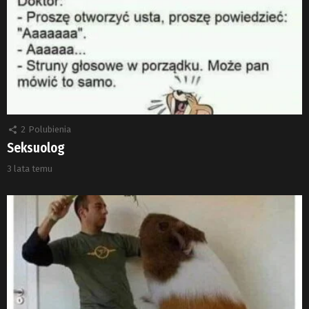
2
Polubienia
Seksuolog
3 lata temu