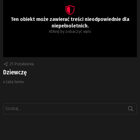
Ten obiekt może zawierać treści nieodpowiednie dla
niepełnoletnich.
Kliknij by zobaczyć wpis
21
Polubienia
Dziewczę
4 lata temu
Szukaj: