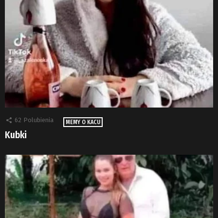
62
Polubienia
MEMY O KACU
Kubki