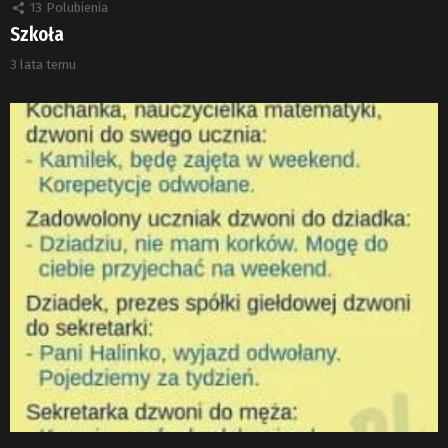
13
Polubienia
Szkoła
3 lata temu