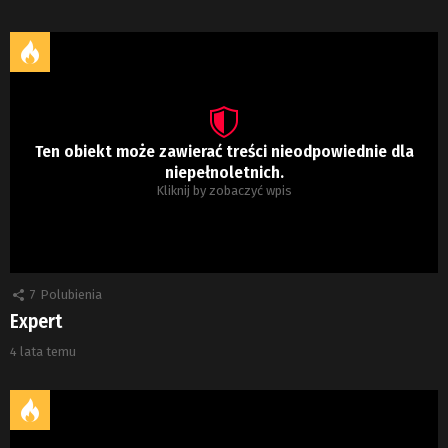
Ten obiekt może zawierać treści nieodpowiednie dla
niepełnoletnich.
Kliknij by zobaczyć wpis
7
Polubienia
Expert
4 lata temu