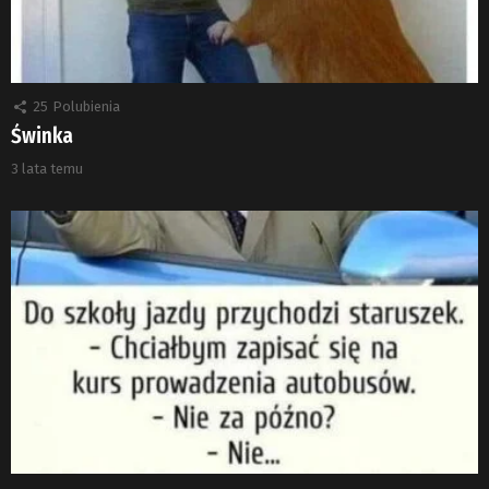
25
Polubienia
Świnka
3 lata temu