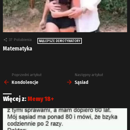
37
Polubienia
NAJLEPSZE DEMOTYWATORY
Matematyka
Poprzedni artykuł
Następny artykuł
Zobacz
więcej
Kondolencje
Sąsiad
Więcej z:
Memy 18+