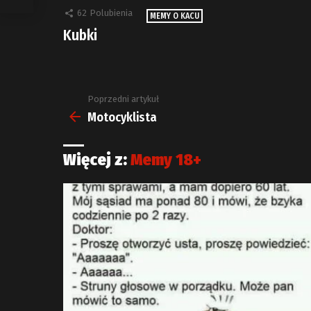
62
Polubienia
MEMY O KACU
Kubki
Poprzedni artykuł
Zobacz
więcej
Motocyklista
Więcej z:
Memy 18+