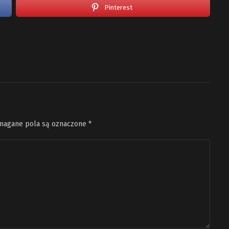
Pinterest
agane pola są oznaczone
*