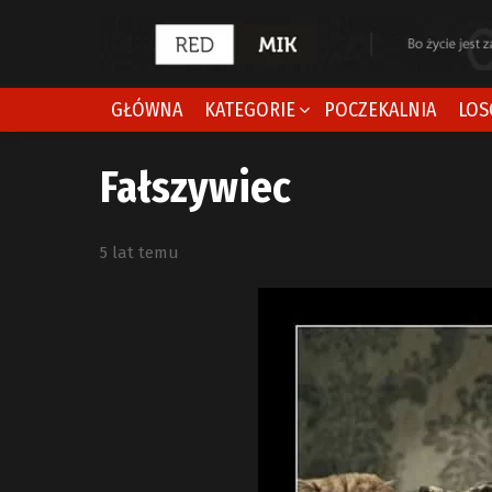
GŁÓWNA
KATEGORIE
POCZEKALNIA
LOS
Fałszywiec
5 lat temu