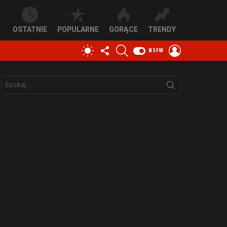
OSTATNIE
POPULARNE
GORĄCE
TRENDY
OBSERWUJ
SZUKAJ
ZALOGUJ
PRZEŁĄCZ
NSFW
NAS
SIĘ
SKÓRKĘ
Szukaj: