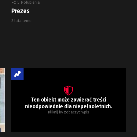
5
Polubienia
Prezes
3 lata temu
Ten obiekt może zawierać treści
nieodpowiednie dla niepełnoletnich.
Kliknij by zobaczyć wpis