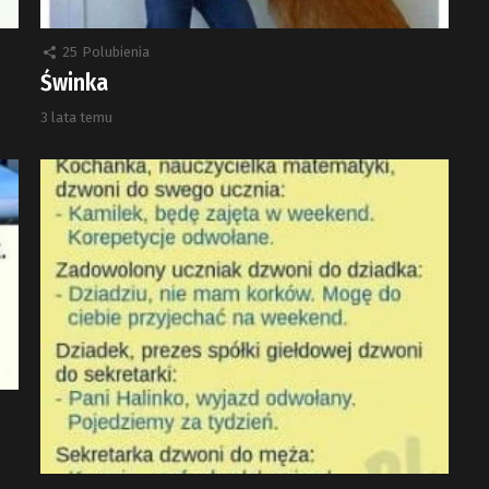
25
Polubienia
Świnka
3 lata temu