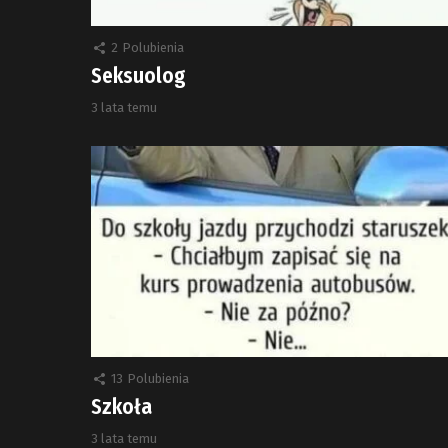
2
Polubienia
Seksuolog
3 lata temu
13
Polubienia
Szkoła
3 lata temu