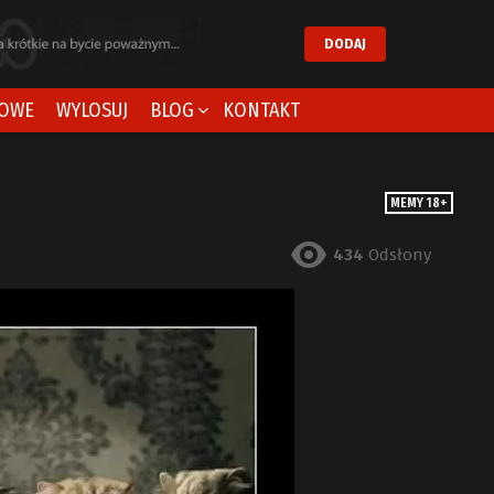
DODAJ
OWE
WYLOSUJ
BLOG
KONTAKT
MEMY 18+
434
Odsłony