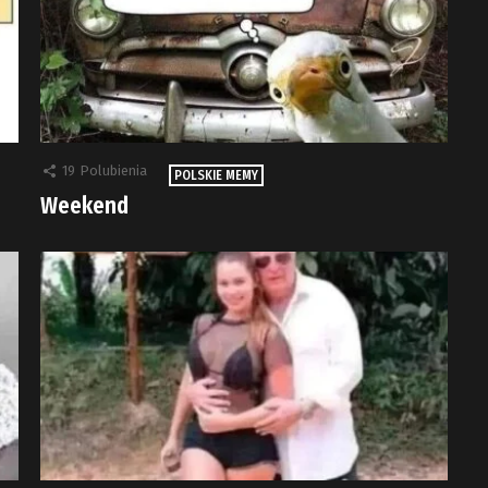
19
Polubienia
POLSKIE MEMY
Weekend