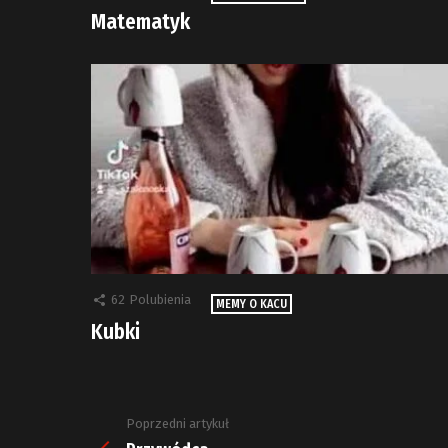
Matematyk
62
Polubienia
MEMY O KACU
Kubki
Poprzedni artykuł
Zobacz
więcej