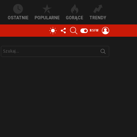
OSTATNIE
POPULARNE
GORĄCE
TRENDY
OBSERWUJ
SZUKAJ
ZALOGUJ
PRZEŁĄCZ
NSFW
NAS
SIĘ
SKÓRKĘ
Szukaj: