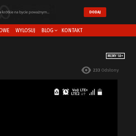
DODAJ
OWE
WYLOSUJ
BLOG
KONTAKT
MEMY 18+
233
Odsłony