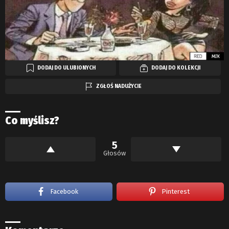
DODAJ DO ULUBIONYCH
DODAJ DO KOLEKCJI
ZGŁOŚ NADUŻYCIE
Co myślisz?
5
Głosów
Facebook
Pinterest