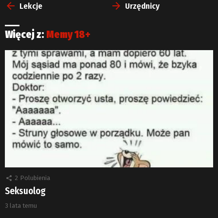
więcej
Lekcje
Urzędnicy
Więcej z:
Memy 18+
2
Polubienia
Seksuolog
3 lata temu