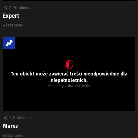
7
Polubienia
Expert
4 lata temu
Ten obiekt może zawierać treści nieodpowiednie dla
niepełnoletnich.
Kliknij by zobaczyć wpis
3
Polubienia
Marsz
4 lata temu