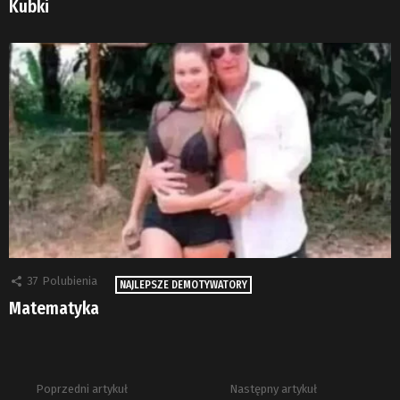
Kubki
37
Polubienia
NAJLEPSZE DEMOTYWATORY
Matematyka
Poprzedni artykuł
Następny artykuł
Zobacz