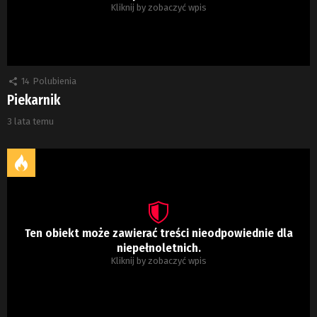
Kliknij by zobaczyć wpis
14
Polubienia
Piekarnik
3 lata temu
Ten obiekt może zawierać treści nieodpowiednie dla
niepełnoletnich.
Kliknij by zobaczyć wpis