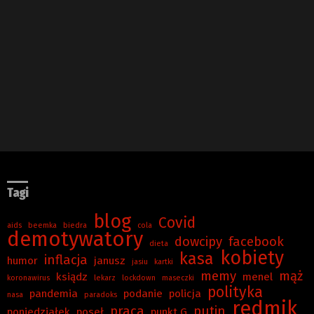
Tagi
blog
Covid
aids
beemka
biedra
cola
demotywatory
dowcipy
facebook
dieta
kobiety
kasa
inflacja
humor
janusz
jasiu
kartki
memy
mąż
ksiądz
menel
koronawirus
lekarz
lockdown
maseczki
polityka
pandemia
podanie
policja
nasa
paradoks
redmik
praca
putin
poniedziałek
poseł
punkt G