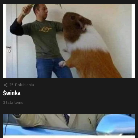
25
Polubienia
Świnka
3 lata temu