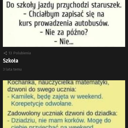
13
Polubienia
Szkoła
3 lata temu