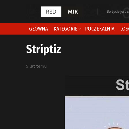
GŁÓWNA
KATEGORIE
POCZEKALNIA
LOS
Striptiz
5 lat temu