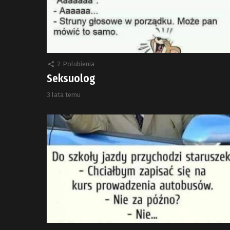
2
Polubienia
Seksuolog
3 lata temu