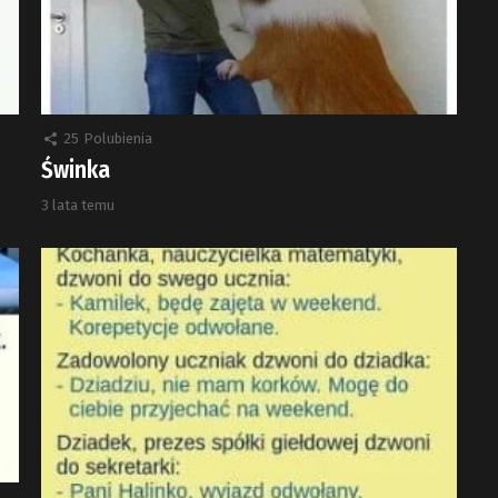
25
Polubienia
Świnka
3 lata temu