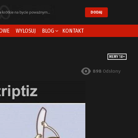
DODAJ
OWE
WYLOSUJ
BLOG
KONTAKT
MEMY 18+
898
Odsłony