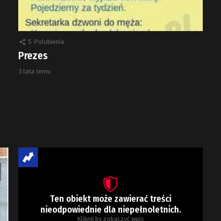
5
Polubienia
Prezes
3 lata temu
Ten obiekt może zawierać treści
nieodpowiednie dla niepełnoletnich.
Kliknij by zobaczyć wpis