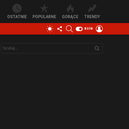
OSTATNIE
POPULARNE
GORĄCE
TRENDY
OBSERWUJ
SZUKAJ
ZALOGUJ
PRZEŁĄCZ
NSFW
NAS
SIĘ
SKÓRKĘ
Szukaj: