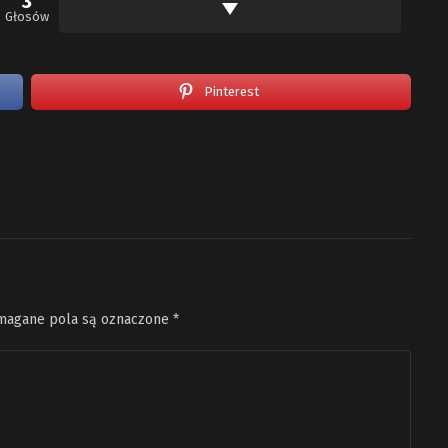
3
Głosów
Pinterest
agane pola są oznaczone
*