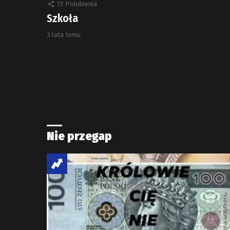
13
Polubienia
Szkoła
3 lata temu
Nie przegap