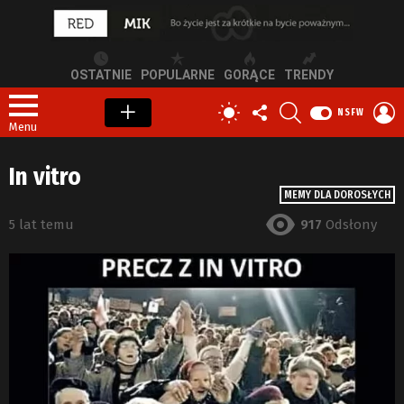
OSTATNIE
POPULARNE
GORĄCE
TRENDY
OBSERWUJ
SZUKAJ
Z
PRZEŁĄCZ
NSFW
NAS
S
SKÓRKĘ
Menu
In vitro
MEMY DLA DOROSŁYCH
5 lat temu
917
Odsłony