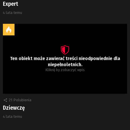
Expert
4 lata temu
Ten obiekt może zawierać treści nieodpowiednie dla
niepełnoletnich.
Kliknij by zobaczyć wpis
21
Polubienia
Dziewczę
4 lata temu