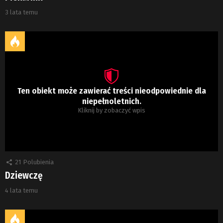
3 lata temu
Ten obiekt może zawierać treści nieodpowiednie dla
niepełnoletnich.
Kliknij by zobaczyć wpis
21
Polubienia
Dziewczę
4 lata temu