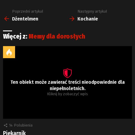
Poprzedni artykuł
Następny artykuł
Zobacz
więcej
Dżentelmen
Kochanie
Więcej z:
Memy dla dorosłych
Ten obiekt może zawierać treści nieodpowiednie dla
niepełnoletnich.
Kliknij by zobaczyć wpis
14
Polubienia
Piekarnik