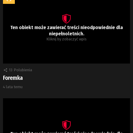
Ten obiekt może zawierać treści nieodpowiednie dla
niepełnoletnich.
Kliknij by zobaczyć wpis
13
Polubienia
Foremka
4 lata temu