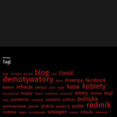
Tagi
blog
Covid
aids
beemka
biedra
cola
demotywatory
dowcipy
facebook
dieta
kobiety
kasa
inflacja
humor
janusz
jasiu
kartki
memy
mąż
ksiądz
menel
koronawirus
lekarz
lockdown
maseczki
polityka
pandemia
podanie
policja
nasa
paradoks
redmik
praca
putin
poniedziałek
poseł
punkt G
szwagier
rodzina
zdrada
skype
szczepionka
xiaomi
ziemniak