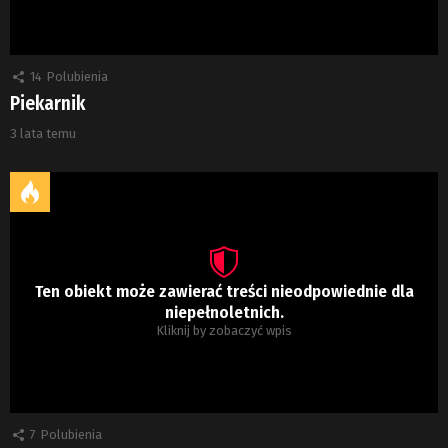
14
Polubienia
Piekarnik
3 lata temu
Ten obiekt może zawierać treści nieodpowiednie dla
niepełnoletnich.
Kliknij by zobaczyć wpis
7
Polubienia