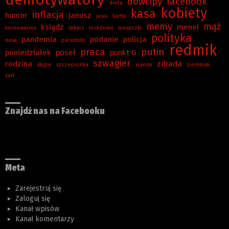
dowcipy
facebook
dieta
kobiety
kasa
inflacja
humor
janusz
jasiu
kartki
memy
mąż
ksiądz
menel
koronawirus
lekarz
lockdown
maseczki
polityka
pandemia
podanie
policja
nasa
paradoks
redmik
praca
putin
poniedziałek
poseł
punkt G
szwagier
rodzina
zdrada
skype
szczepionka
xiaomi
ziemniak
żart
Znajdź nas na Facebooku
Meta
Zarejestruj się
Zaloguj się
Kanał wpisów
Kanał komentarzy