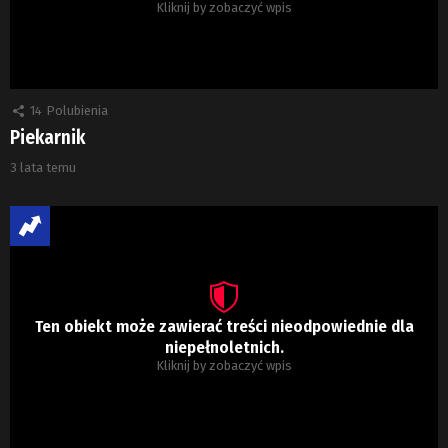
Kliknij by zobaczyć wpis
14
Polubienia
Piekarnik
3 lata temu
Ten obiekt może zawierać treści nieodpowiednie dla
niepełnoletnich.
Kliknij by zobaczyć wpis