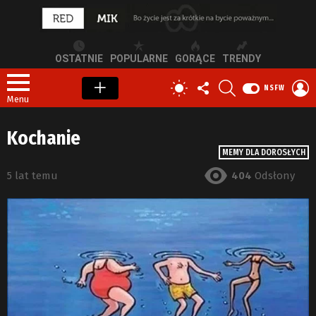
OSTATNIE
POPULARNE
GORĄCE
TRENDY
OBSERWUJ
SZUKAJ
Z
PRZEŁĄCZ
NSFW
NAS
S
SKÓRKĘ
Menu
Kochanie
MEMY DLA DOROSŁYCH
5 lat temu
404
Odsłony