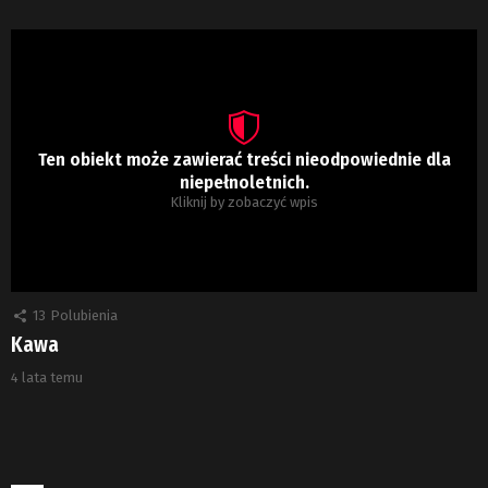
Ten obiekt może zawierać treści nieodpowiednie dla
niepełnoletnich.
Kliknij by zobaczyć wpis
13
Polubienia
Kawa
4 lata temu