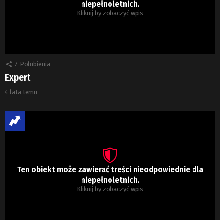
niepełnoletnich.
Kliknij by zobaczyć wpis
7
Polubienia
Expert
4 lata temu
Ten obiekt może zawierać treści nieodpowiednie dla
niepełnoletnich.
Kliknij by zobaczyć wpis