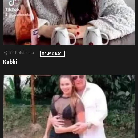
62
Polubienia
MEMY O KACU
Kubki