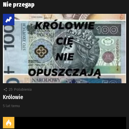
Nie przegap
25
Polubienia
Królowie
5 lat temu