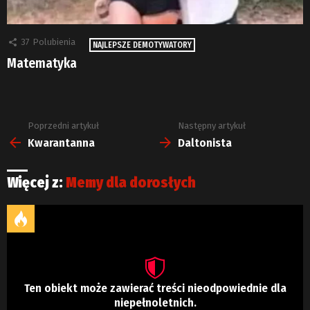
37
Polubienia
NAJLEPSZE DEMOTYWATORY
Matematyka
Poprzedni artykuł
Następny artykuł
Zobacz
więcej
Kwarantanna
Daltonista
Więcej z:
Memy dla dorosłych
Ten obiekt może zawierać treści nieodpowiednie dla
niepełnoletnich.