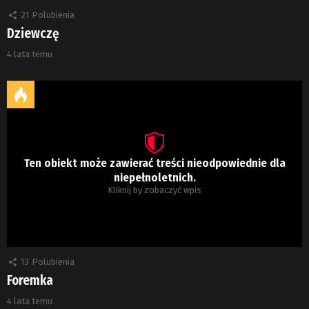
21
Polubienia
Dziewczę
4 lata temu
Ten obiekt może zawierać treści nieodpowiednie dla
niepełnoletnich.
Kliknij by zobaczyć wpis
13
Polubienia
Foremka
4 lata temu