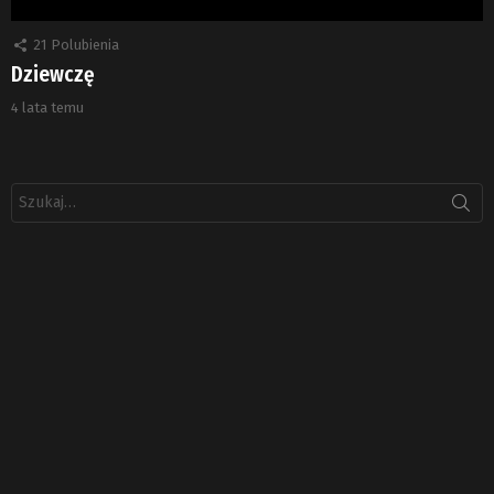
21
Polubienia
Dziewczę
4 lata temu
Szukaj: