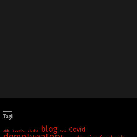
Tagi
blog
Covid
aids
beemka
biedra
cola
demotywatory