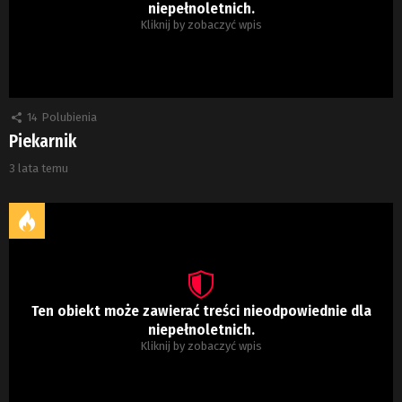
niepełnoletnich.
Kliknij by zobaczyć wpis
14
Polubienia
Piekarnik
3 lata temu
Ten obiekt może zawierać treści nieodpowiednie dla
niepełnoletnich.
Kliknij by zobaczyć wpis