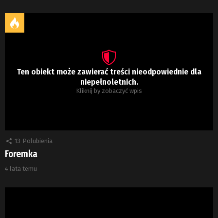
Ten obiekt może zawierać treści nieodpowiednie dla
niepełnoletnich.
Kliknij by zobaczyć wpis
13
Polubienia
Foremka
4 lata temu