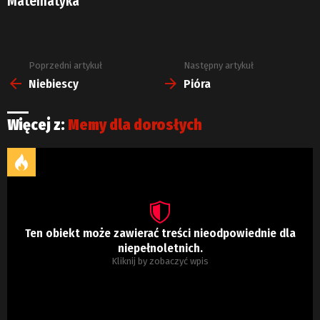
Matematyka
Poprzedni artykuł
Następny artykuł
Zobacz
więcej
Niebiescy
Pióra
Więcej z:
Memy dla dorosłych
Ten obiekt może zawierać treści nieodpowiednie dla
niepełnoletnich.
Kliknij by zobaczyć wpis