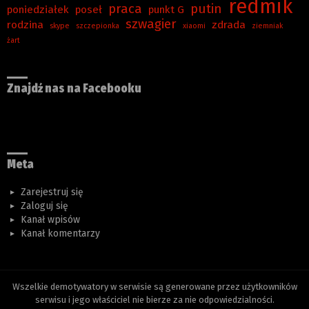
redmik
praca
putin
poniedziałek
poseł
punkt G
szwagier
rodzina
zdrada
skype
szczepionka
xiaomi
ziemniak
żart
Znajdź nas na Facebooku
Meta
Zarejestruj się
Zaloguj się
Kanał wpisów
Kanał komentarzy
Wszelkie demotywatory w serwisie są generowane przez użytkowników
serwisu i jego właściciel nie bierze za nie odpowiedzialności.