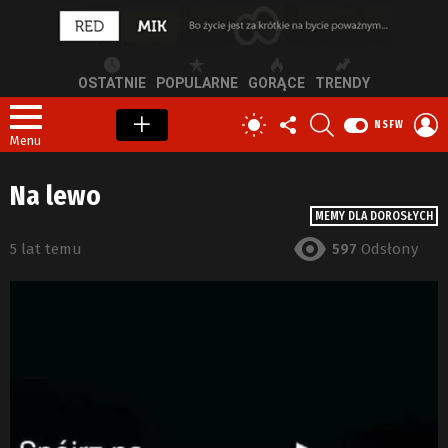
OSTATNIE
POPULARNE
GORĄCE
TRENDY
OBSERWUJ
SZUKAJ
Z
PRZEŁĄCZ
NSFW
NAS
S
SKÓRKĘ
Menu
Na lewo
MEMY DLA DOROSŁYCH
5 lat temu
597
Odsłony