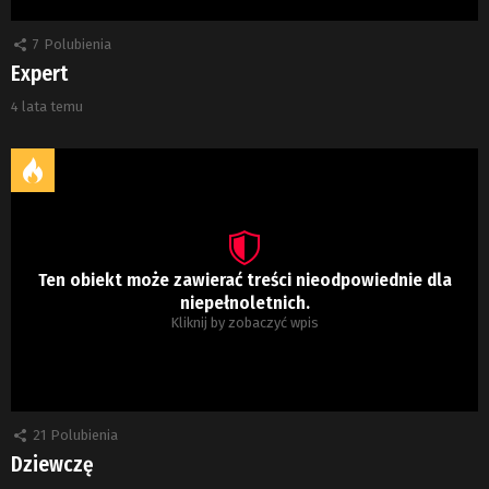
7
Polubienia
Expert
4 lata temu
Ten obiekt może zawierać treści nieodpowiednie dla
niepełnoletnich.
Kliknij by zobaczyć wpis
21
Polubienia
Dziewczę