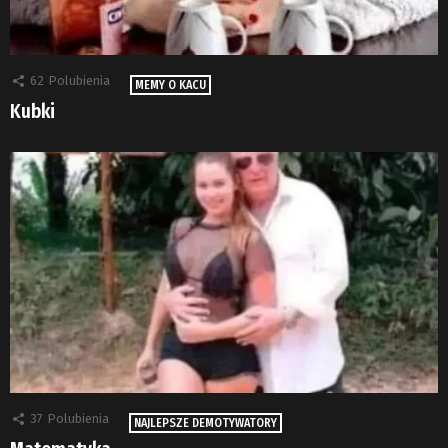
62
Polubienia
MEMY O KACU
Kubki
37
Polubienia
NAJLEPSZE DEMOTYWATORY