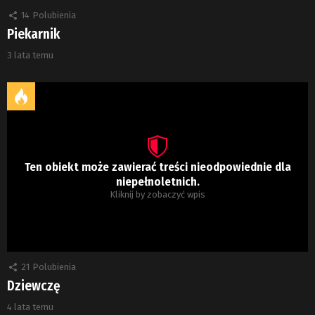
14
Polubienia
Piekarnik
3 lata temu
Ten obiekt może zawierać treści nieodpowiednie dla
niepełnoletnich.
Kliknij by zobaczyć wpis
21
Polubienia
Dziewczę
4 lata temu