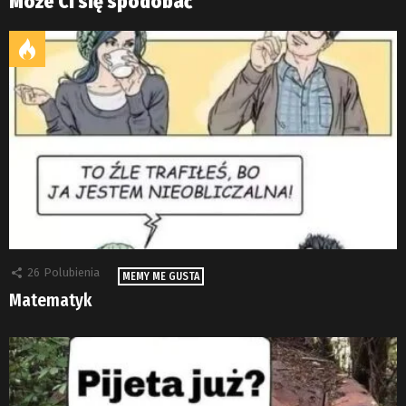
Może Ci się spodobać
26
Polubienia
MEMY ME GUSTA
Matematyk