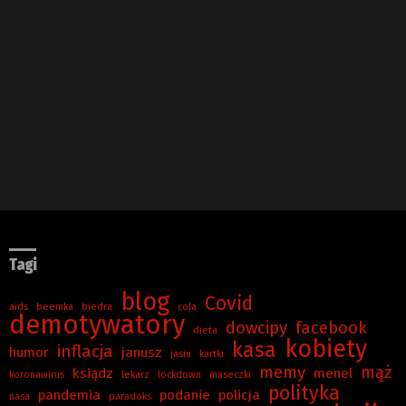
Tagi
blog
Covid
aids
beemka
biedra
cola
demotywatory
dowcipy
facebook
dieta
kobiety
kasa
inflacja
humor
janusz
jasiu
kartki
memy
mąż
ksiądz
menel
koronawirus
lekarz
lockdown
maseczki
polityka
pandemia
podanie
policja
nasa
paradoks