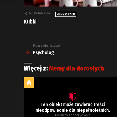
62
Polubienia
MEMY O KACU
Kubki
Poprzedni artykuł
Zobacz
więcej
Psycholog
Więcej z:
Memy dla dorosłych
Ten obiekt może zawierać treści
nieodpowiednie dla niepełnoletnich.
Kliknij by zobaczyć wpis