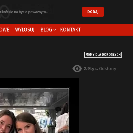
DODAJ
OWE
WYLOSUJ
BLOG
KONTAKT
MEMY DLA DOROSŁYCH
2.9tys.
Odsłony