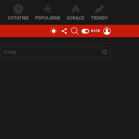
OSTATNIE
POPULARNE
GORĄCE
TRENDY
OBSERWUJ
SZUKAJ
ZALOGUJ
PRZEŁĄCZ
NSFW
NAS
SIĘ
SKÓRKĘ
Szukaj: