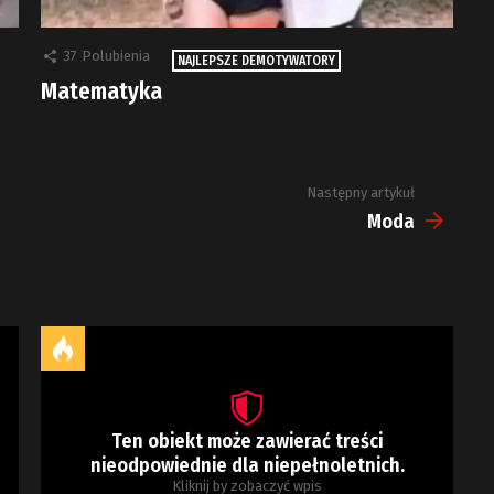
37
Polubienia
NAJLEPSZE DEMOTYWATORY
Matematyka
Następny artykuł
Moda
Ten obiekt może zawierać treści
nieodpowiednie dla niepełnoletnich.
Kliknij by zobaczyć wpis