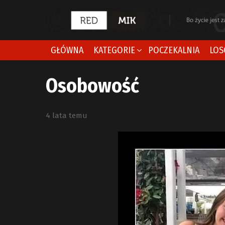
GŁÓWNA
KATEGORIE
POCZEKALNIA
LOS
Osobowość
4 lata temu