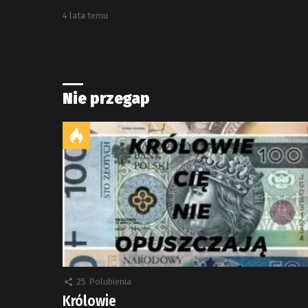
4 lata temu
Nie przegap
25
Polubienia
Królowie