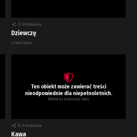
21
Polubienia
Dziewczę
4 lata temu
Ten obiekt może zawierać treści
nieodpowiednie dla niepełnoletnich.
Kliknij by zobaczyć wpis
13
Polubienia
Kawa