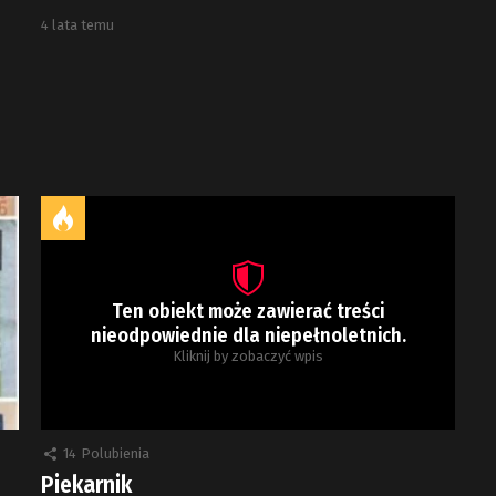
4 lata temu
Ten obiekt może zawierać treści
nieodpowiednie dla niepełnoletnich.
Kliknij by zobaczyć wpis
14
Polubienia
Piekarnik