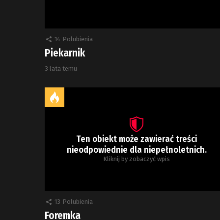
14
Polubienia
Piekarnik
3 lata temu
Ten obiekt może zawierać treści
nieodpowiednie dla niepełnoletnich.
Kliknij by zobaczyć wpis
13
Polubienia
Foremka