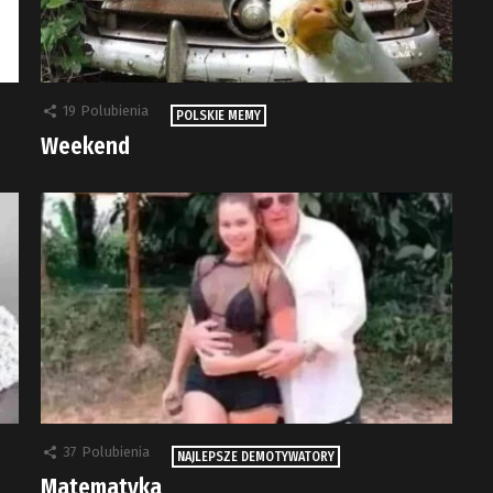
19
Polubienia
POLSKIE MEMY
Weekend
37
Polubienia
NAJLEPSZE DEMOTYWATORY
Matematyka