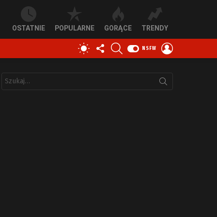
OSTATNIE
POPULARNE
GORĄCE
TRENDY
OBSERWUJ
SZUKAJ
ZALOGUJ
PRZEŁĄCZ
NSFW
NAS
SIĘ
SKÓRKĘ
Szukaj: