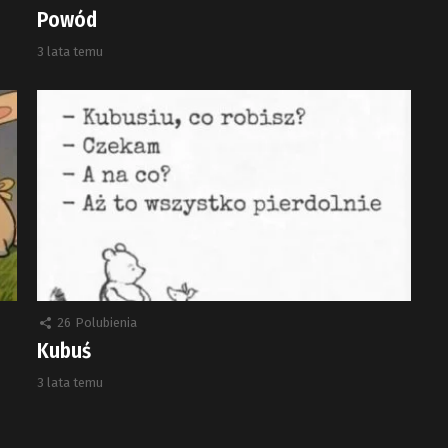
Powód
3 lata temu
26
Polubienia
Kubuś
3 lata temu