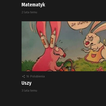
Matematyk
2 lata temu
16
Polubienia
Uszy
3 lata temu