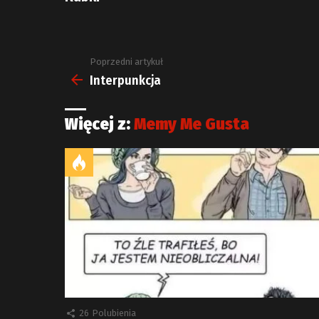
Poprzedni artykuł
Zobacz
więcej
Interpunkcja
Więcej z:
Memy Me Gusta
26
Polubienia