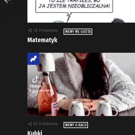
26
Polubienia
MEMY ME GUSTA
Matematyk
62
Polubienia
MEMY O KACU
Kubki